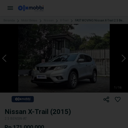
Beranda
Mobil Bekas
Nissan
X-Trail
FAST MOVING Nissan X-Trail 2.5 Bensin-AT 2015
1 / 16
Nissan X-Trail (2015)
2.5 BENSIN-AT
Rp 171.000.000