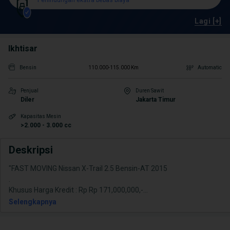
Perlindungan ekstra bebas biaya
Lagi [+]
Ikhtisar
Bensin
110.000-115.000 Km
Automatic
Penjual
Duren Sawit
Diler
Jakarta Timur
Kapasitas Mesin
>2.000 - 3.000 cc
Deskripsi
"FAST MOVING Nissan X-Trail 2.5 Bensin-AT 2015
.
Khusus Harga Kredit : Rp Rp 171,000,000,-
...
Selengkapnya