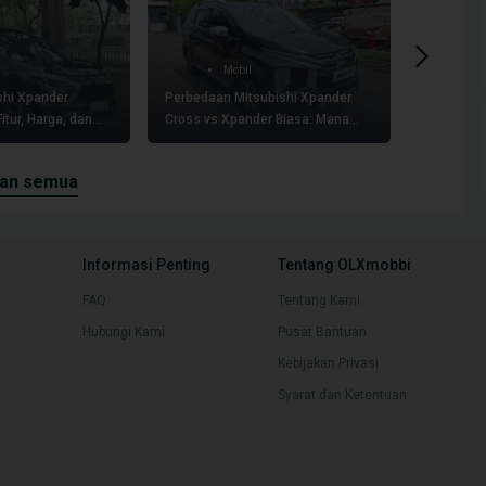
Mobil
shi Xpander
Perbedaan Mitsubishi Xpander
Pilih Tip
itur, Harga, dan
Cross vs Xpander Biasa: Mana
Mana? Pa
yang Lebih Worth It?
Varian da
kan semua
Informasi Penting
Tentang OLXmobbi
FAQ
Tentang Kami
Hubungi Kami
Pusat Bantuan
Kebijakan Privasi
Syarat dan Ketentuan