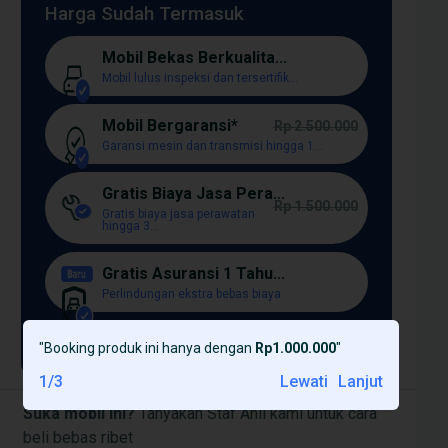
Harga Sudah Termasuk
Mobil Bekas Berkualita...
Mobil lulus inspeksi dan tersertifik...
Mobil Bergaransi*
Rp 2.500.000
Garansi mesin dan transmisi hingga 1...
Gratis Biaya Jasa Pera...
Rp 1.500.000
Gratis biaya jasa perawatan
hingga 3...
Gratis Asuransi 1 Tahu...
Perlindungan ekstra bebas biaya
Lagi [+]
"
Booking produk ini hanya dengan
Rp1.000.000
"
1
/
3
Lewati
Lanjut
Suka mobil ini?
Tanyakan Staf Ahli kami untuk cara
beli bebas ribet