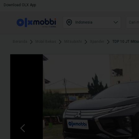
Download OLX App
Beranda
Mobil Bekas
Mitsubishi
Xpander
TDP 10 JT Mits