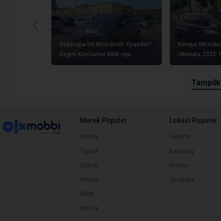
Mobil
Mobil
Seberapa Irit Mitsubishi Xpander?
Review Mitsubi
Segini Konsumsi BBM-nya
Ultimate 2023: F
Kelebihan
tampil
Merek Populer
Lokasi Populer
Honda
Jakarta
Toyota
Bandung
Suzuki
Medan
Nissan
Surabaya
BMW
Mazda