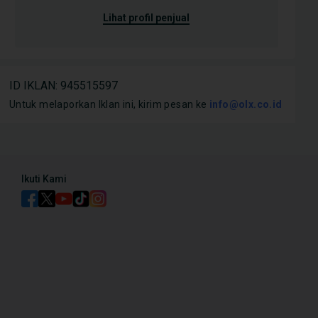
lihat profil penjual
Mobil
Mobil
e Mitsubishi Xpander yang
Cocok Buat Keluarga, Ini 7
7 Ke
nduan Lengkap Tiap
Kelebihan Mitsubishi Xpander
yang
ID IKLAN
:
945515597
n Fiturnya
Hati
Untuk melaporkan Iklan ini, kirim pesan ke
info@olx.co.id
Ikuti Kami