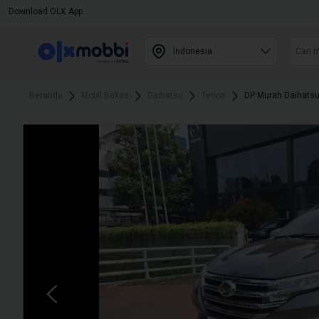
Download OLX App
Beranda
Mobil Bekas
Daihatsu
Terios
DP Murah Daihatsu