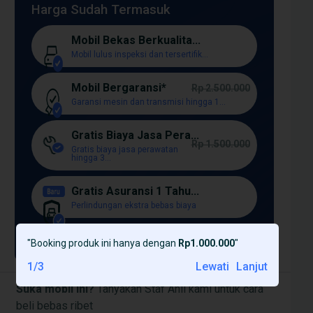
Harga Sudah Termasuk
Mobil Bekas Berkualita...
Mobil lulus inspeksi dan tersertifik...
Mobil Bergaransi*
Rp 2.500.000
Garansi mesin dan transmisi hingga 1...
Gratis Biaya Jasa Pera...
Rp 1.500.000
Gratis biaya jasa perawatan
hingga 3...
Gratis Asuransi 1 Tahu...
Perlindungan ekstra bebas biaya
Lagi [+]
"
Booking produk ini hanya dengan
Rp1.000.000
"
1
/
3
Lewati
Lanjut
Suka mobil ini?
Tanyakan Staf Ahli kami untuk cara
beli bebas ribet