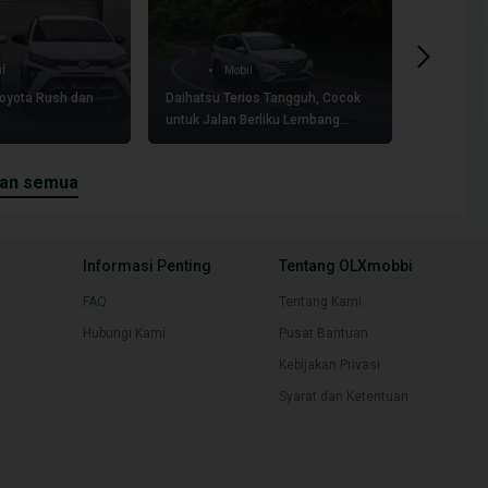
if
Mobil
oyota Rush dan
Daihatsu Terios Tangguh, Cocok
Mengulas 
untuk Jalan Berliku Lembang
Ternyata 
Bandung
2025 Masi
kan semua
Informasi Penting
Tentang OLXmobbi
FAQ
Tentang Kami
Hubungi Kami
Pusat Bantuan
Kebijakan Privasi
Syarat dan Ketentuan