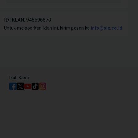
ID IKLAN
:
946596870
Mobil
Mobil
Daihatsu Terios Bekas,
Untuk melaporkan Iklan ini, kirim pesan ke
Kelebihan dan Kekurangan
info@olx.co.id
18 T
Harga Jualnya di Tahun
Daihatsu Terios 2025
Sah
h Tinggi
Ind
Ikuti Kami