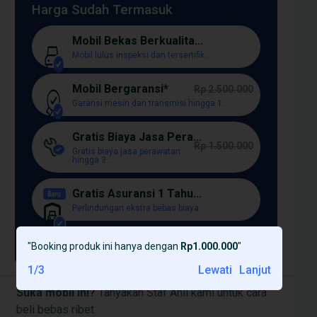
Harga Sudah Termasuk
Mobil Bekas Berkualita...
Mobil lulus inspeksi dan tersertifik...
Mobil Bergaransi*
Rp 2.500.000
Garansi mesin dan transmisi hingga 1...
Gratis Biaya Jasa Pera...
Rp 1.500.000
Gratis biaya jasa perawatan
hingga 3...
Gratis Asuransi 1 Tahu...
Perlindungan ekstra bebas biaya
Lagi [+]
"
Booking produk ini hanya dengan
Rp1.000.000
"
1
/
3
Lewati
Lanjut
Suka mobil ini?
Tanyakan Staf Ahli kami untuk cara
beli bebas ribet