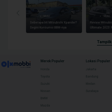
Mobil
Mobil
Seberapa Irit Mitsubishi Xpander?
Review Mitsubi
Segini Konsumsi BBM-nya
Ultimate 2023: F
Kelebihan
tampil
Merek Populer
Lokasi Populer
Honda
Jakarta
Toyota
Bandung
Suzuki
Medan
Nissan
Surabaya
BMW
Mazda