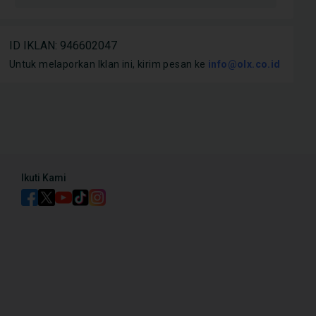
ID IKLAN
:
946602047
Mobil
Mobil
e Mitsubishi Xpander yang
Untuk melaporkan Iklan ini, kirim pesan ke
Cocok Buat Keluarga, Ini 7
info@olx.co.id
7 Ke
nduan Lengkap Tiap
Kelebihan Mitsubishi Xpander
yang
n Fiturnya
Hati
Ikuti Kami