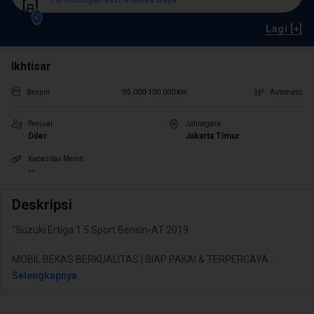
Perlindungan ekstra bebas biaya
Lagi [+]
Ikhtisar
Bensin
95.000-100.000 Km
Automatic
Penjual
Jatinegara
Diler
Jakarta Timur
Kapasitas Mesin
--
Deskripsi
"Suzuki Ertiga 1.5 Sport Bensin-AT 2019
.
MOBIL BEKAS BERKUALITAS | SIAP PAKAI & TERPERCAYA
...
Selengkapnya