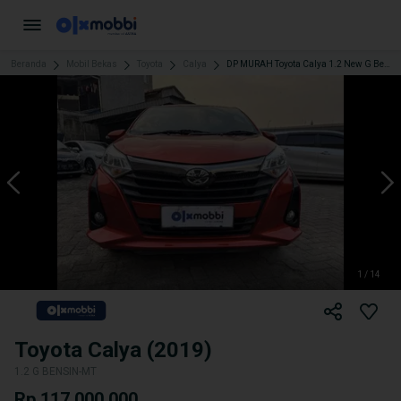
Beranda
Mobil Bekas
Toyota
Calya
DP MURAH Toyota Calya 1.2 New G Bensin-MT 2019 CVOKB
1 / 14
Toyota Calya (2019)
1.2 G BENSIN-MT
Rp 117.000.000