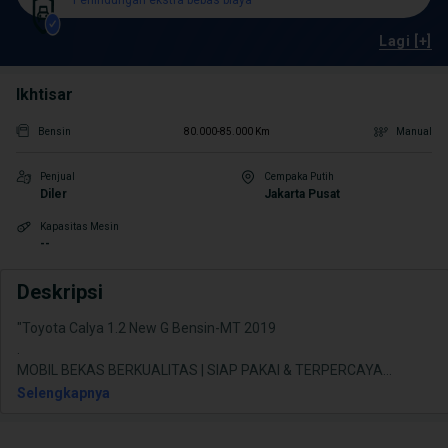
Perlindungan ekstra bebas biaya
Lagi [+]
Ikhtisar
Bensin
80.000-85.000 Km
Manual
Penjual
Cempaka Putih
Diler
Jakarta Pusat
Kapasitas Mesin
--
Deskripsi
"Toyota Calya 1.2 New G Bensin-MT 2019
.
MOBIL BEKAS BERKUALITAS | SIAP PAKAI & TERPERCAYA
...
Selengkapnya