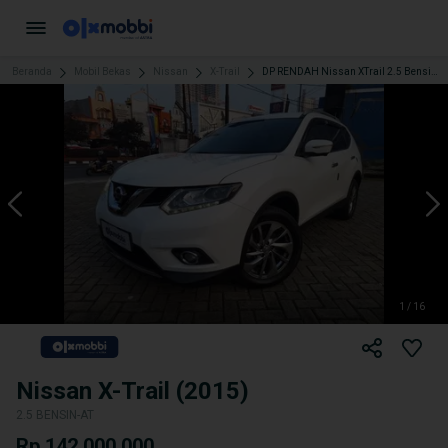
Beranda
Mobil Bekas
Nissan
X-Trail
DP RENDAH Nissan XTrail 2.5 Bensin-AT 2015 BFSS
1 / 16
Nissan X-Trail (2015)
2.5 BENSIN-AT
Rp 142.000.000