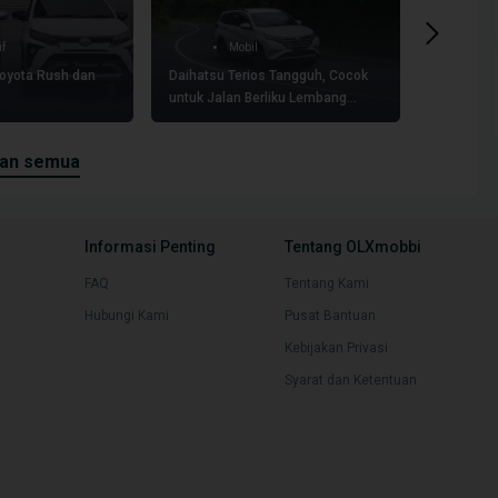
if
Mobil
oyota Rush dan
Daihatsu Terios Tangguh, Cocok
Mengulas 
untuk Jalan Berliku Lembang
Ternyata 
Bandung
2025 Masi
kan semua
Informasi Penting
Tentang OLXmobbi
FAQ
Tentang Kami
Hubungi Kami
Pusat Bantuan
Kebijakan Privasi
Syarat dan Ketentuan