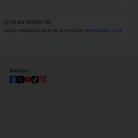
Mobil
Mobil
Daihatsu Terios Bekas,
Kelebihan dan Kekurangan
18 T
ID IKLAN
:
945883746
Harga Jualnya di Tahun
Daihatsu Terios 2025
Sah
Untuk melaporkan Iklan ini, kirim pesan ke
info@olx.co.id
h Tinggi
Ind
Ikuti Kami