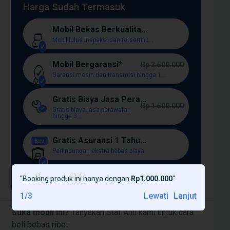
Harga Sudah Termasuk
Mobil Bekas Berkualita...
Mobil lulus inspeksi dan tersertifik...
Mobil Bergaransi*
Rp 2.500.000
Garansi mesin dan transmisi hingga 1...
Gratis Biaya Jasa Pera...
Rp 1.500.000
Gratis biaya jasa perawatan
hingga 3...
Gratis Asuransi 1 Tahu...
Perlindungan ekstra bebas biaya
Lagi [+]
"
Booking produk ini hanya dengan
Rp1.000.000
"
1
/
3
Lewati
Lanjut
Suka mobil ini?
Tanyakan Staf Ahli kami untuk cara
beli bebas ribet