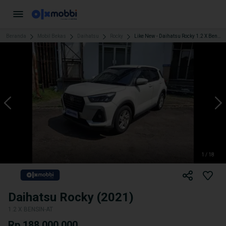
Beranda
Mobil Bekas
Daihatsu
Rocky
Like New - Daihatsu Rocky 1.2 X Bensin AT 2021 Putih
1 / 18
Daihatsu Rocky (2021)
1.2 X BENSIN-AT
Rp 188.000.000