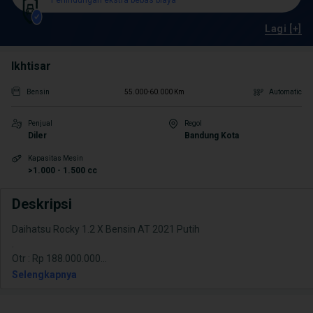
Perlindungan ekstra bebas biaya
Lagi [+]
Ikhtisar
Bensin
55.000-60.000 Km
Automatic
Penjual
Regol
Diler
Bandung Kota
Kapasitas Mesin
>1.000 - 1.500 cc
Deskripsi
Daihatsu Rocky 1.2 X Bensin AT 2021 Putih
.
Otr : Rp 188.000.000
...
Selengkapnya