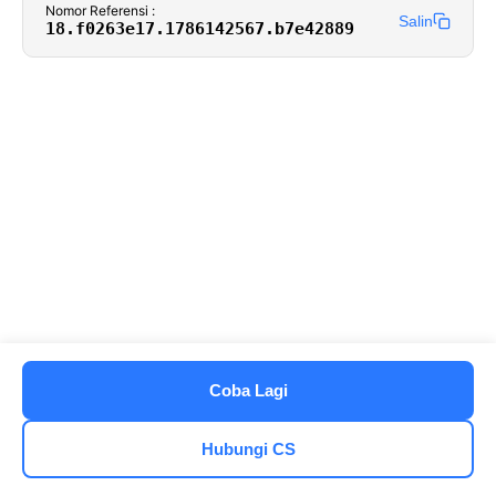
Nomor Referensi :
Salin
18.f0263e17.1786142567.b7e42889
Coba Lagi
Hubungi CS