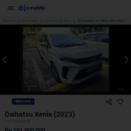
Beranda
Mobil Bekas
Daihatsu
Xenia
[OLXmobbi] HOT SALE - DAIHATSU XENIA 1.3 X MATIC 2023
1 / 3
Daihatsu Xenia (2023)
1.3 X BENSIN-AT
Rp 191.000.000