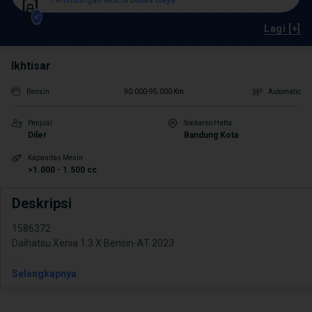
Perlindungan ekstra bebas biaya
Lagi [+]
Ikhtisar
Bensin
90.000-95.000 Km
Automatic
Penjual
Soekarno Hatta
Diler
Bandung Kota
Kapasitas Mesin
>1.000 - 1.500 cc
Deskripsi
1586372
Daihatsu Xenia 1.3 X Bensin-AT 2023
.
...
Selengkapnya