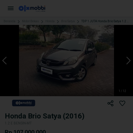
Beranda
Mobil Bekas
Honda
Brio Satya
TDP 1 JUTA Honda Brio Satya 1.2 E Bensin-MT 2016 Abu-Abu CWOQB
1 / 12
Honda Brio Satya (2016)
1.2 E BENSIN-MT
Rp 107.000.000