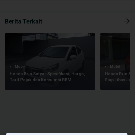
Berita Terkait
Mobil
Mobil
Honda Brio Satya : Spesifikasi, Harga,
Honda Brio Saty
Tarif Pajak dan Konsumsi BBM
Siap Libas Jal