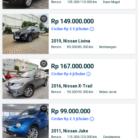
Bensin
|
105.000-110.000 km
|
Daan Mogot
Rp 149.000.000
Cicilan Rp 3.5 jt/bulan
2019, Nissan Livina
Bensin
|
80.000-85.000 km
|
Kembangan
Rp 167.000.000
Cicilan Rp 4 jt/bulan
2016, Nissan X-Trail
Bensin
|
90.000-95.000 km
|
Kebon Jeruk
Rp 99.000.000
Cicilan Rp 2.3 jt/bulan
2011, Nissan Juke
Bensin
|
115.000-120.000 km
|
Cengkareng