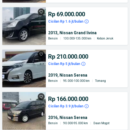
Rp 69.000.000
Cicilan Rp 1.6 jt/bulan
2013, Nissan Grand livina
Bensin
|
130.000-135.000 km
|
Kebon Jeruk
Rp 210.000.000
Cicilan Rp 5 jt/bulan
2019, Nissan Serena
Bensin
|
95.000-100.000 km
|
Tomang
Rp 166.000.000
Cicilan Rp 3.9 jt/bulan
2016, Nissan Serena
Bensin
|
90.000-95.000 km
|
Daan Mogot