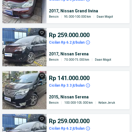
2017, Nissan Grand livina
Bensin
|
95.000-100.000 km
|
Daan Mogot
Rp 259.000.000
Cicilan Rp 6.2 jt/bulan
2017, Nissan Serena
Bensin
|
70.000-75.000 km
|
Daan Mogot
Rp 141.000.000
Cicilan Rp 3.3 jt/bulan
2015, Nissan Serena
Bensin
|
100.000-105.000 km
|
Kebon Jeruk
Rp 259.000.000
Cicilan Rp 6.2 jt/bulan