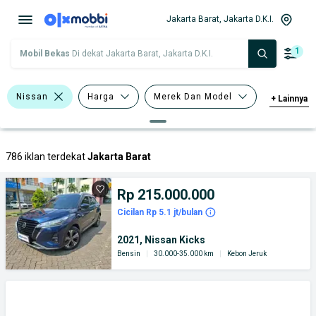
Jakarta Barat, Jakarta D.K.I.
1
Mobil Bekas
Di dekat Jakarta Barat, Jakarta D.K.I.
Nissan
Harga
Merek Dan Model
+
Lainnya
Tahun
Tipe Bodi
786 iklan terdekat
Jakarta Barat
Rp 215.000.000
Cicilan Rp 5.1 jt/bulan
2021, Nissan Kicks
Bensin
|
30.000-35.000 km
|
Kebon Jeruk