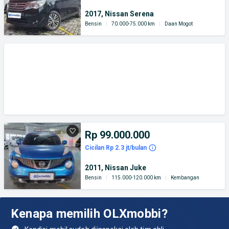
2017, Nissan Serena
Bensin
|
70.000-75.000 km
|
Daan Mogot
Rp 99.000.000
Cicilan Rp 2.3 jt/bulan
2011, Nissan Juke
Bensin
|
115.000-120.000 km
|
Kembangan
Kenapa memilih OLXmobbi?