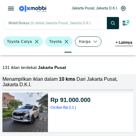
Jakarta Pusat, Jakarta D.K.I.
2
Mobil Bekas
Di dekat Jakarta Pusat, Jakarta D.K.I.
Toyota Calya
Toyota
Harga
+
Lainnya
Merek Dan Model
Tahun
Tipe Bodi
131 iklan terdekat
Jakarta Pusat
Menampilkan iklan dalam
10 kms
Dari Jakarta Pusat,
Jakarta D.K.I.
Rp 91.000.000
Cicilan Rp 2.1 j