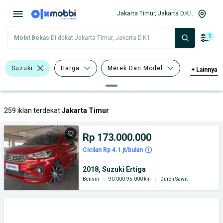
Jakarta Timur, Jakarta D.K.I.
1
Mobil Bekas
Di dekat Jakarta Timur, Jakarta D.K.I.
Suzuki
Harga
Merek Dan Model
+
Lainnya
Tahun
Tipe Bodi
259 iklan terdekat
Jakarta Timur
Rp 173.000.000
Cicilan Rp 4.1 jt/bulan
2018, Suzuki Ertiga
Bensin
|
90.000-95.000 km
|
Duren Sawit