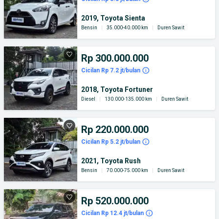
2019, Toyota Sienta
Bensin
|
35.000-40.000 km
|
Duren Sawit
Rp 300.000.000
Cicilan Rp 7.2 jt/bulan
2018, Toyota Fortuner
Diesel
|
130.000-135.000 km
|
Duren Sawit
Rp 220.000.000
Cicilan Rp 5.2 jt/bulan
2021, Toyota Rush
Bensin
|
70.000-75.000 km
|
Duren Sawit
Rp 520.000.000
Cicilan Rp 12.4 jt/bulan