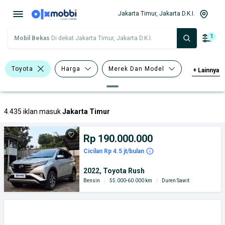
Jakarta Timur, Jakarta D.K.I.
1
Mobil Bekas
Di dekat Jakarta Timur, Jakarta D.K.I.
Toyota
Harga
Merek Dan Model
+
Lainnya
Tahun
Tipe Bodi
4.435 iklan masuk
Jakarta Timur
Rp 190.000.000
Cicilan Rp 4.5 jt/bulan
2022, Toyota Rush
Bensin
|
55.000-60.000 km
|
Duren Sawit