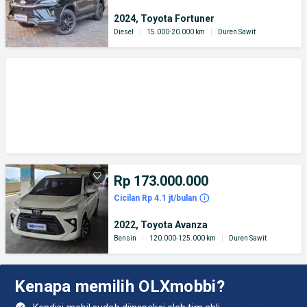
2024, Toyota Fortuner
Diesel
|
15.000-20.000 km
|
Duren Sawit
Rp 173.000.000
Cicilan Rp 4.1 jt/bulan
2022, Toyota Avanza
Bensin
|
120.000-125.000 km
|
Duren Sawit
Kenapa memilih OLXmobbi?