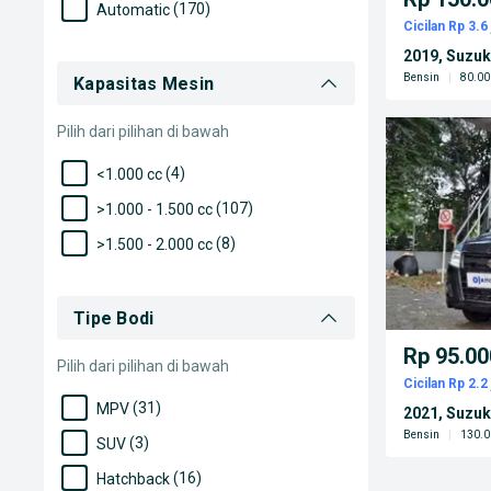
(170)
Automatic
Cicilan Rp 3.6 
2019, Suzuk
Bensin
|
80.00
Kapasitas Mesin
Pilih dari pilihan di bawah
(4)
<1.000 cc
(107)
>1.000 - 1.500 cc
(8)
>1.500 - 2.000 cc
Tipe Bodi
Rp 95.00
Pilih dari pilihan di bawah
Cicilan Rp 2.2 
(31)
MPV
2021, Suzu
Bensin
|
130.0
(3)
SUV
(16)
Hatchback