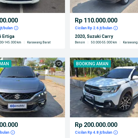
00.000
Rp 110.000.000
jt/bulan
Cicilan Rp 2.6 jt/bulan
i Ertiga
2020, Suzuki Carry
00-145.000 km
|
Karawang Barat
Bensin
|
50.000-55.000 km
|
Karawang 
AMAN
BOOKING AMAN
00.000
Rp 200.000.000
/bulan
Cicilan Rp 4.8 jt/bulan