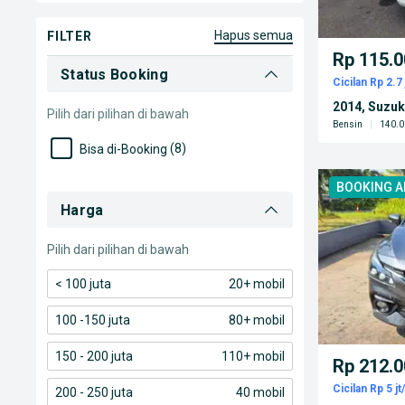
hapus semua
FILTER
Rp 115.0
Status Booking
Cicilan Rp 2.7 
2014, Suzuk
Pilih dari pilihan di bawah
Bensin
|
140.0
(8)
Bisa di-Booking
BOOKING 
Harga
Pilih dari pilihan di bawah
< 100 juta
20+ mobil
100 -150 juta
80+ mobil
150 - 200 juta
110+ mobil
Rp 212.0
Cicilan Rp 5 jt
200 - 250 juta
40 mobil