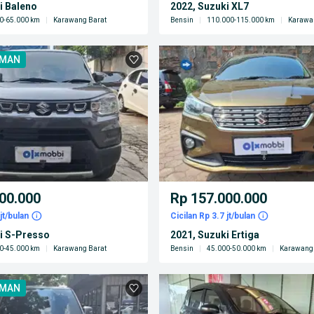
i Baleno
2022, Suzuki XL7
0-65.000 km
|
Karawang Barat
Bensin
|
110.000-115.000 km
|
Karawa
AMAN
00.000
Rp 157.000.000
jt/bulan
Cicilan Rp 3.7 jt/bulan
i S-Presso
2021, Suzuki Ertiga
0-45.000 km
|
Karawang Barat
Bensin
|
45.000-50.000 km
|
Karawang 
AMAN