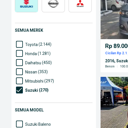
SEMUA MEREK
(2.144)
Toyota
Rp 89.00
(1.281)
Cicilan Rp 2.1 
Honda
2016, Suzu
(450)
Daihatsu
Bensin
|
100.0
(353)
Nissan
(297)
Mitsubishi
(270)
Suzuki
(188)
Mazda
(182)
Wuling
SEMUA MODEL
(86)
Chevrolet
Suzuki Baleno