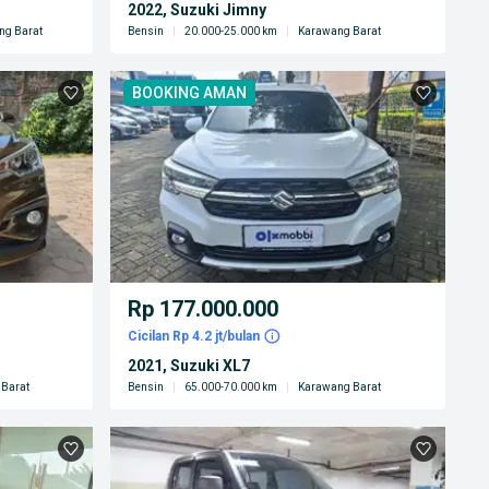
2022, Suzuki Jimny
ng Barat
Bensin
|
20.000-25.000 km
|
Karawang Barat
BOOKING AMAN
Rp 177.000.000
Cicilan Rp 4.2 jt/bulan
2021, Suzuki XL7
Barat
Bensin
|
65.000-70.000 km
|
Karawang Barat