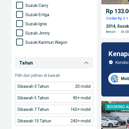
Suzuki Carry
Rp 133.0
Suzuki Ertiga
Cicilan Rp 3.1 
Suzuki Ignis
2014, Suzuki
Bensin
|
55.00
Suzuki Jimny
Suzuki Karimun Wagon
Suzuki Karimun Wagon R
Kenap
Suzuki S-Presso
Tahun
Kondisi
Suzuki Splash
Pilih dari pilihan di bawah
Mob
Dibawah 3 Tahun
20 mobil
Dibawah 5 Tahun
90+ mobil
BOOKING 
Dibawah 7 Tahun
160+ mobil
Dibawah 10 Tahun
240+ mobil