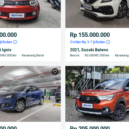
00.000
Rp 155.000.000
jt/bulan
Cicilan Rp 3.7 jt/bulan
 Ignis
2021, Suzuki Baleno
0-80.000 km
|
Karawang Barat
Bensin
|
80.000-85.000 km
|
Karawang 
00.000
Rp 205.000.000