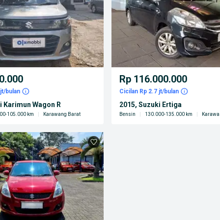
0.000
Rp 116.000.000
jt/bulan
Cicilan Rp 2.7 jt/bulan
ki Karimun Wagon R
2015, Suzuki Ertiga
00-105.000 km
|
Karawang Barat
Bensin
|
130.000-135.000 km
|
Karawa