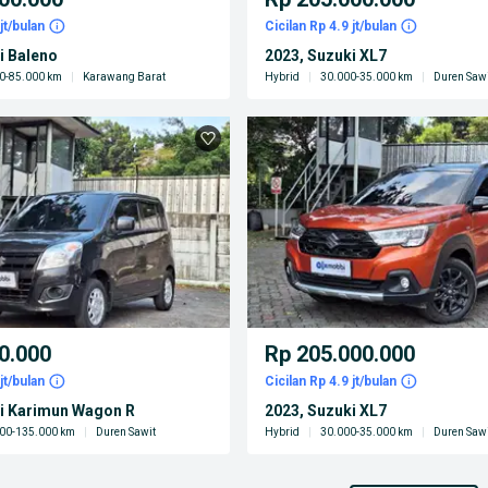
jt/bulan
Cicilan Rp 4.9 jt/bulan
i Baleno
2023, Suzuki XL7
0-85.000 km
|
Karawang Barat
Hybrid
|
30.000-35.000 km
|
Duren Sawi
0.000
Rp 205.000.000
jt/bulan
Cicilan Rp 4.9 jt/bulan
ki Karimun Wagon R
2023, Suzuki XL7
00-135.000 km
|
Duren Sawit
Hybrid
|
30.000-35.000 km
|
Duren Sawi