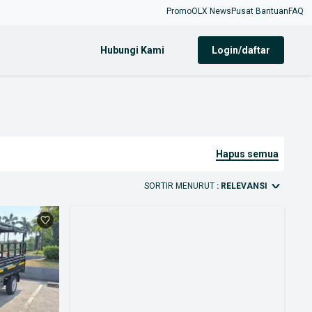
Promo
OLX News
Pusat Bantuan
FAQ
Hubungi Kami
login/daftar
hapus semua
SORTIR MENURUT
: RELEVANSI