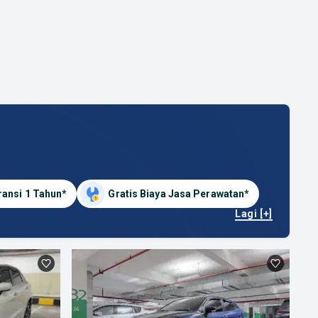
ransi 1 Tahun*
Gratis Biaya Jasa Perawatan*
Lagi [+]