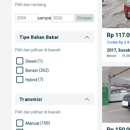
Pilih dari rentang
sampai
simpan
Rp 117.0
Tipe Bahan Bakar
Cicilan Rp 2.8 
Pilih dari pilihan di bawah
2017, Suzuki
Bensin
|
75.00
(1)
Diesel
(262)
Bensin
(7)
Hybrid
Transmisi
Pilih dari pilihan di bawah
(100)
Manual
Rp 150.0