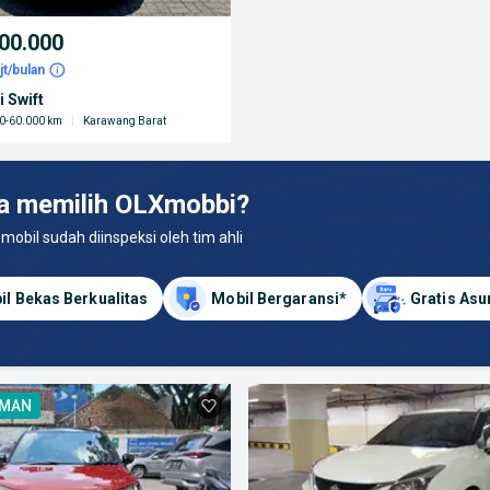
00.000
jt/bulan
 Swift
0-60.000 km
|
Karawang Barat
a memilih OLXmobbi?
 mobil sudah diinspeksi oleh tim ahli
il Bekas Berkualitas
Mobil Bergaransi*
Gratis Asu
AMAN