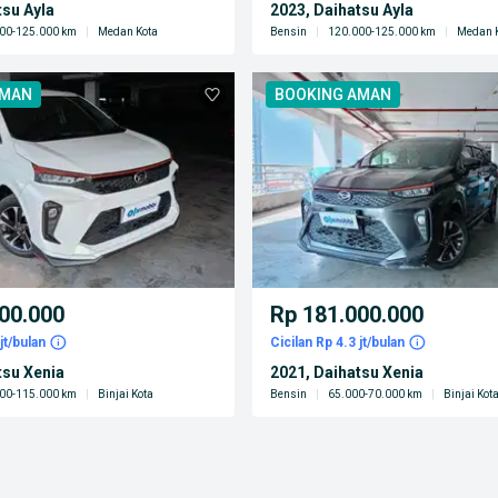
tsu Ayla
2023, Daihatsu Ayla
00-125.000 km
|
Medan Kota
Bensin
|
120.000-125.000 km
|
Medan 
AMAN
BOOKING AMAN
00.000
Rp 181.000.000
jt/bulan
Cicilan Rp 4.3 jt/bulan
tsu Xenia
2021, Daihatsu Xenia
00-115.000 km
|
Binjai Kota
Bensin
|
65.000-70.000 km
|
Binjai Kot