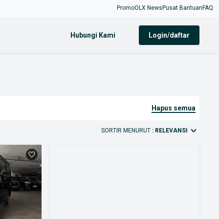
Promo
OLX News
Pusat Bantuan
FAQ
Hubungi Kami
login/daftar
hapus semua
SORTIR MENURUT
: RELEVANSI