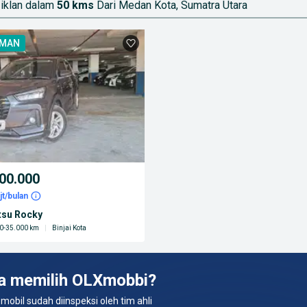
iklan dalam
50 kms
Dari Medan Kota, Sumatra Utara
AMAN
00.000
jt/bulan
tsu Rocky
0-35.000 km
|
Binjai Kota
a memilih OLXmobbi?
 mobil sudah diinspeksi oleh tim ahli