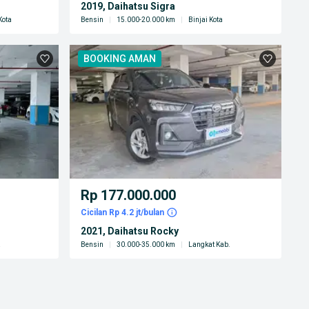
2019, Daihatsu Sigra
Kota
Bensin
|
15.000-20.000 km
|
Binjai Kota
BOOKING AMAN
Rp 177.000.000
Cicilan Rp 4.2 jt/bulan
2021, Daihatsu Rocky
a
Bensin
|
30.000-35.000 km
|
Langkat Kab.