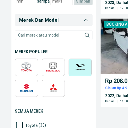
sampai
simpan
2023, Daiha
Bensin
|
120.0
Merek Dan Model
BOOKING 
MEREK POPULER
Rp 208.0
Cicilan Rp 4.9 
2022, Daiha
Bensin
|
110.0
SEMUA MEREK
(33)
Toyota