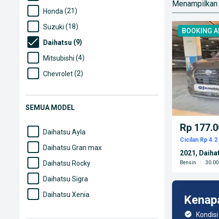
Menampilkan 
(21)
Honda
(18)
Suzuki
BOOKING 
(9)
Daihatsu
(4)
Mitsubishi
(2)
Chevrolet
(2)
Mazda
(2)
Wuling
SEMUA MODEL
(1)
Datsun
Rp 177.0
Daihatsu Ayla
Cicilan Rp 4.2 
Daihatsu Gran max
2021, Daiha
Daihatsu Rocky
Bensin
|
30.00
Daihatsu Sigra
Daihatsu Xenia
Kenap
Kondisi