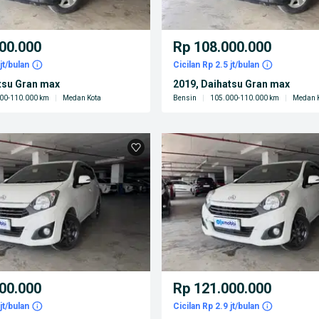
00.000
Rp 108.000.000
jt/bulan
Cicilan Rp 2.5 jt/bulan
tsu Gran max
2019, Daihatsu Gran max
00-110.000 km
|
Medan Kota
Bensin
|
105.000-110.000 km
|
Medan 
00.000
Rp 121.000.000
jt/bulan
Cicilan Rp 2.9 jt/bulan