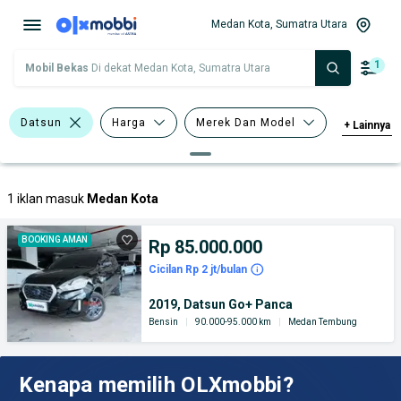
Medan Kota, Sumatra Utara
1
Mobil Bekas
Di dekat Medan Kota, Sumatra Utara
Datsun
Harga
Merek Dan Model
+
Lainnya
Tahun
Tipe Bodi
1 iklan masuk
Medan Kota
BOOKING AMAN
Rp 85.000.000
Cicilan Rp 2 jt/bulan
2019, Datsun Go+ Panca
Bensin
|
90.000-95.000 km
|
Medan Tembung
Kenapa memilih OLXmobbi?