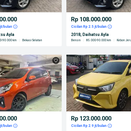
00.000
Rp 108.000.000
jt/bulan
Cicilan Rp 2.5 jt/bulan
tsu Ayla
2018, Daihatsu Ayla
0-90.000 km
|
Bekasi Selatan
Bensin
|
85.000-90.000 km
|
Kebon Jer
00.000
Rp 123.000.000
jt/bulan
Cicilan Rp 2.9 jt/bulan