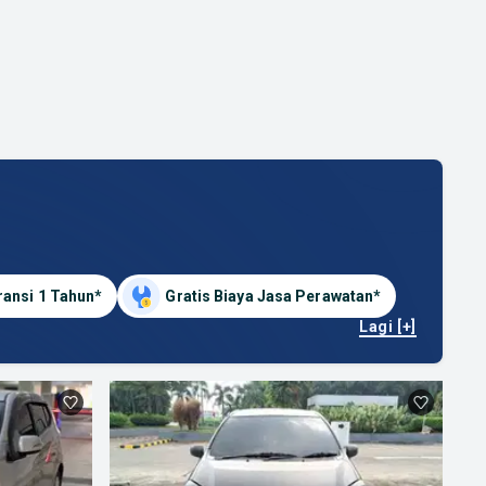
ransi 1 Tahun*
Gratis Biaya Jasa Perawatan*
Lagi [+]