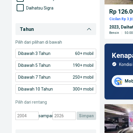
Daihatsu Sigra
Rp 126.0
Daihatsu Sirion
Cicilan Rp 3 jt
2023, Daiha
Daihatsu Terios
Tahun
Bensin
|
50.00
Daihatsu Xenia
Pilih dari pilihan di bawah
Dibawah 3 Tahun
60+ mobil
Kenap
Kondisi
Dibawah 5 Tahun
190+ mobil
Dibawah 7 Tahun
250+ mobil
Mob
Dibawah 10 Tahun
300+ mobil
Pilih dari rentang
sampai
simpan