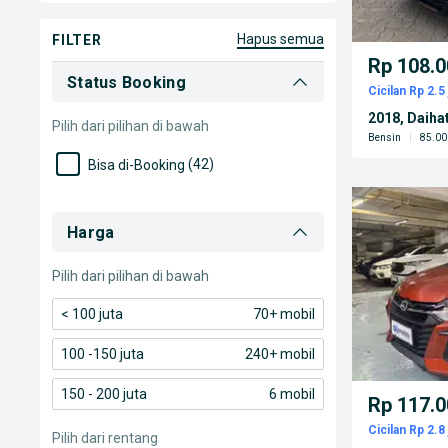
Kalimantan Timur
(6)
Sumatra Selatan
(5)
hapus semua
FILTER
Rp 108.0
Bali
(5)
Status Booking
Cicilan Rp 2.5 
Sumatra Utara
(4)
2018, Daiha
Pilih dari pilihan di bawah
Kalimantan Selatan
(3)
Bensin
|
85.00
Yogyakarta D.I.
(2)
(42)
Bisa di-Booking
Riau
(2)
Jawa Tengah
(1)
Harga
Pilih dari pilihan di bawah
< 100 juta
70+ mobil
100 -150 juta
240+ mobil
150 - 200 juta
6 mobil
Rp 117.0
Cicilan Rp 2.8 
Pilih dari rentang