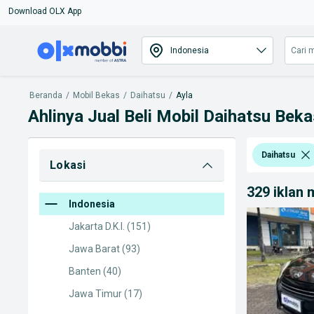
Download OLX App
Beranda
/
Mobil Bekas
/
Daihatsu
/
Ayla
Ahlinya Jual Beli Mobil Daihatsu Beka
Daihatsu
Lokasi
329 iklan
Indonesia
Jakarta D.K.I.
(151)
Jawa Barat
(93)
Banten
(40)
Jawa Timur
(17)