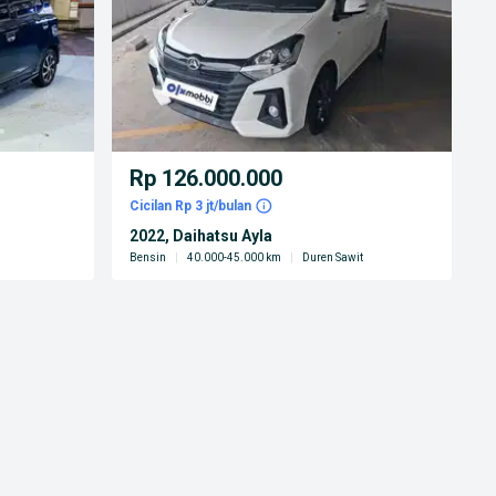
Rp 126.000.000
Cicilan Rp 3 jt/bulan
2022, Daihatsu Ayla
Bensin
|
40.000-45.000 km
|
Duren Sawit