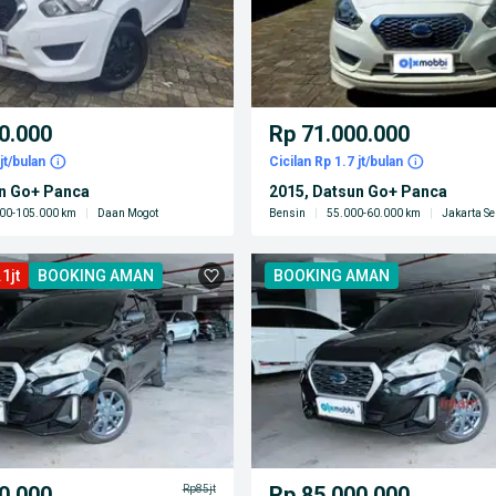
0.000
Rp 71.000.000
jt/bulan
Cicilan Rp 1.7 jt/bulan
un Go+ Panca
2015, Datsun Go+ Panca
00-105.000 km
|
Daan Mogot
Bensin
|
55.000-60.000 km
|
Jakarta Se
1jt
BOOKING AMAN
BOOKING AMAN
0.000
Rp 85.000.000
Rp85jt