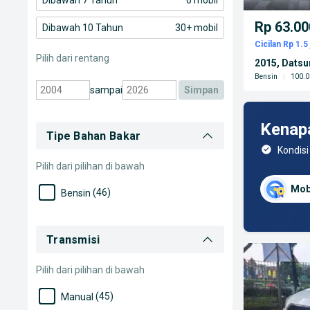
Dibawah 7 Tahun
6 mobil
Rp 63.00
Dibawah 10 Tahun
30+ mobil
Cicilan Rp 1.5 
Pilih dari rentang
2015, Dats
Bensin
|
100.0
sampai
simpan
Kenap
Tipe Bahan Bakar
Kondisi
Pilih dari pilihan di bawah
Mob
(46)
Bensin
Transmisi
Pilih dari pilihan di bawah
(45)
Manual