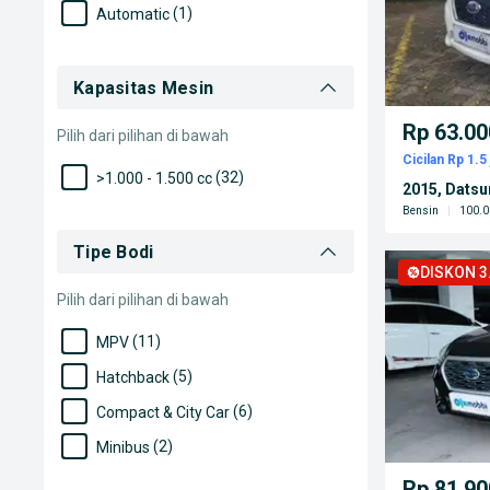
(1)
Automatic
Kapasitas Mesin
Rp 63.00
Pilih dari pilihan di bawah
Cicilan Rp 1.5 
(32)
>1.000 - 1.500 cc
2015, Dats
Bensin
|
100.0
Tipe Bodi
DISKON 3.
Pilih dari pilihan di bawah
(11)
MPV
(5)
Hatchback
(6)
Compact & City Car
(2)
Minibus
Rp 81.90