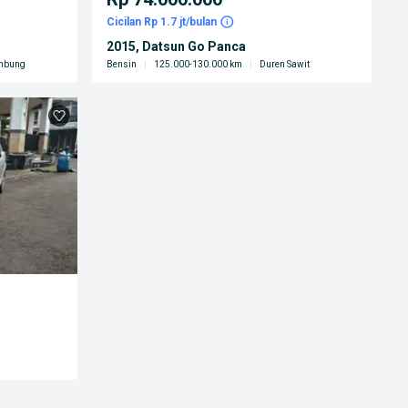
Cicilan Rp 1.7 jt/bulan
2015, Datsun Go Panca
mbung
Bensin
|
125.000-130.000 km
|
Duren Sawit