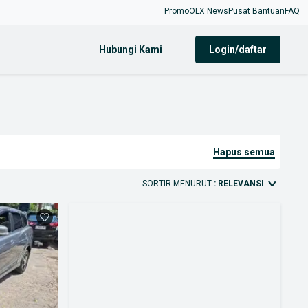
Promo
OLX News
Pusat Bantuan
FAQ
Hubungi Kami
login/daftar
hapus semua
SORTIR MENURUT
: RELEVANSI