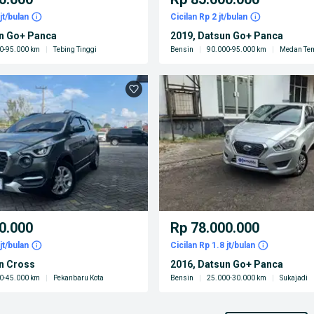
jt/bulan
Cicilan Rp 2 jt/bulan
un Go+ Panca
2019, Datsun Go+ Panca
0-95.000 km
|
Tebing Tinggi
Bensin
|
90.000-95.000 km
|
Medan Te
0.000
Rp 78.000.000
jt/bulan
Cicilan Rp 1.8 jt/bulan
n Cross
2016, Datsun Go+ Panca
0-45.000 km
|
Pekanbaru Kota
Bensin
|
25.000-30.000 km
|
Sukajadi