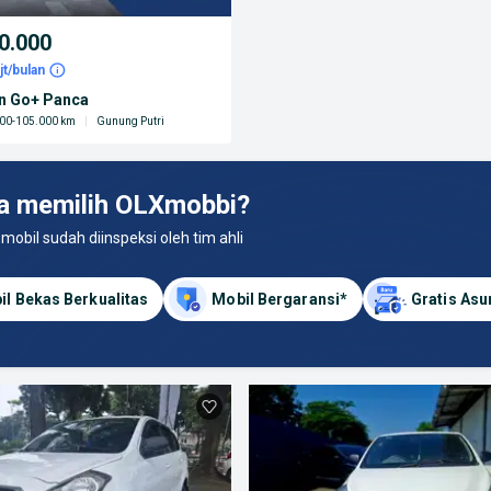
0.000
jt/bulan
un Go+ Panca
00-105.000 km
|
Gunung Putri
a memilih OLXmobbi?
 mobil sudah diinspeksi oleh tim ahli
il Bekas Berkualitas
Mobil Bergaransi*
Gratis Asu