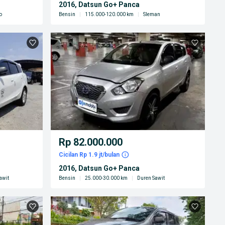
2016, Datsun Go+ Panca
o
Bensin
|
115.000-120.000 km
|
Sleman
Rp 82.000.000
Cicilan Rp 1.9 jt/bulan
2016, Datsun Go+ Panca
awit
Bensin
|
25.000-30.000 km
|
Duren Sawit