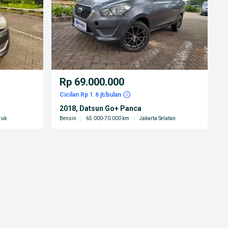
Rp 69.000.000
Cicilan Rp 1.6 jt/bulan
2018, Datsun Go+ Panca
ruk
Bensin
|
65.000-70.000 km
|
Jakarta Selatan