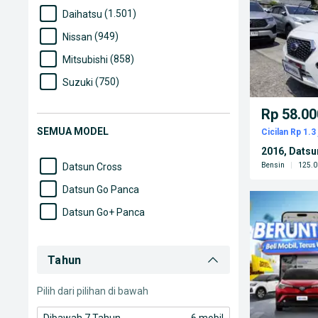
(1.501)
Daihatsu
(949)
Nissan
(858)
Mitsubishi
(750)
Suzuki
(491)
Wuling
Rp 58.00
(458)
Mazda
SEMUA MODEL
Cicilan Rp 1.3 
(251)
Hyundai
2016, Dats
Bensin
|
125.0
Datsun Cross
Datsun Go Panca
Datsun Go+ Panca
Tahun
Pilih dari pilihan di bawah