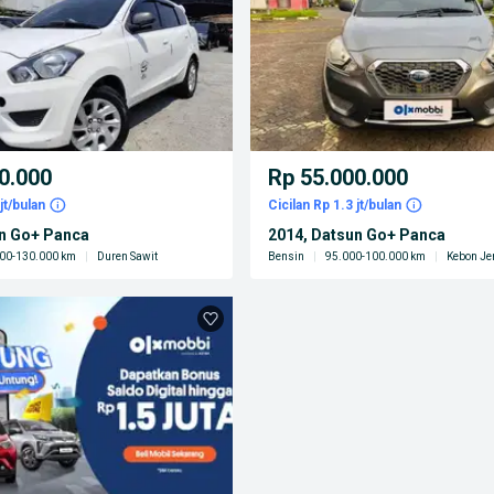
0.000
Rp 55.000.000
jt/bulan
Cicilan Rp 1.3 jt/bulan
un Go+ Panca
2014, Datsun Go+ Panca
00-130.000 km
|
Duren Sawit
Bensin
|
95.000-100.000 km
|
Kebon Je