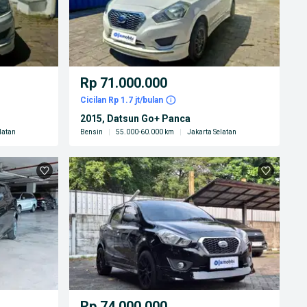
Rp 71.000.000
Cicilan Rp 1.7 jt/bulan
2015, Datsun Go+ Panca
latan
Bensin
|
55.000-60.000 km
|
Jakarta Selatan
Rp 74.000.000