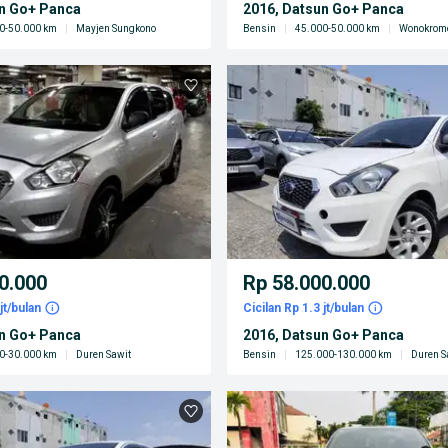
un Go+ Panca
2016, Datsun Go+ Panca
0-50.000 km
|
Mayjen Sungkono
Bensin
|
45.000-50.000 km
|
Wonokrom
0.000
Rp 58.000.000
jt/bulan
Cicilan Rp 1.3 jt/bulan
un Go+ Panca
2016, Datsun Go+ Panca
0-30.000 km
|
Duren Sawit
Bensin
|
125.000-130.000 km
|
Duren S