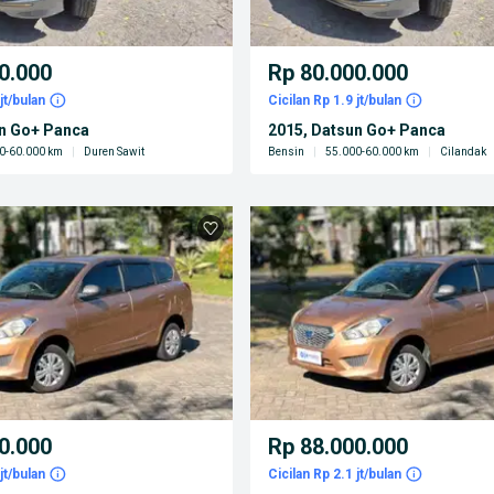
0.000
Rp 80.000.000
jt/bulan
Cicilan Rp 1.9 jt/bulan
un Go+ Panca
2015, Datsun Go+ Panca
0-60.000 km
|
Duren Sawit
Bensin
|
55.000-60.000 km
|
Cilandak
0.000
Rp 88.000.000
jt/bulan
Cicilan Rp 2.1 jt/bulan