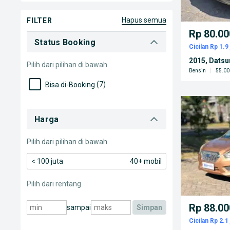
Yogyakarta D.I.
(2)
Sumatra Utara
(2)
hapus semua
FILTER
Rp 80.00
Kalimantan Timur
(2)
Status Booking
Cicilan Rp 1.9 
Riau
(1)
2015, Dats
Pilih dari pilihan di bawah
Bensin
|
55.00
(7)
Bisa di-Booking
Harga
Pilih dari pilihan di bawah
< 100 juta
40+ mobil
Pilih dari rentang
Rp 88.00
sampai
simpan
Cicilan Rp 2.1 