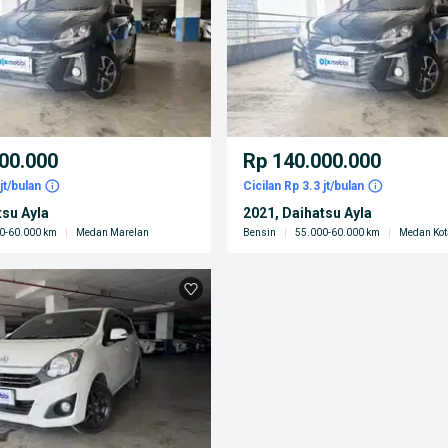
00.000
Rp 140.000.000
jt/bulan
Cicilan Rp 3.3 jt/bulan
tsu Ayla
2021, Daihatsu Ayla
0-60.000 km
|
Medan Marelan
Bensin
|
55.000-60.000 km
|
Medan Kot