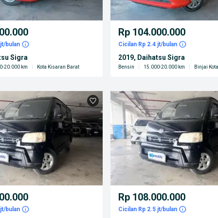
00.000
Rp 104.000.000
jt/bulan
Cicilan Rp 2.4 jt/bulan
tsu Sigra
2019, Daihatsu Sigra
0-20.000 km
|
Kota Kisaran Barat
Bensin
|
15.000-20.000 km
|
Binjai Kot
00.000
Rp 108.000.000
jt/bulan
Cicilan Rp 2.5 jt/bulan