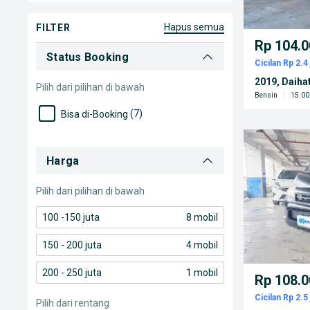
Toba Samosir Kab.
(1)
Asahan Kab.
(1)
hapus semua
FILTER
Rp 104.0
Status Booking
Cicilan Rp 2.4 
2019, Daiha
Pilih dari pilihan di bawah
Bensin
|
15.00
(7)
Bisa di-Booking
Harga
Pilih dari pilihan di bawah
100 -150 juta
8 mobil
150 - 200 juta
4 mobil
200 - 250 juta
1 mobil
Rp 108.0
Cicilan Rp 2.5 
Pilih dari rentang