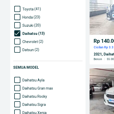
(41)
Toyota
(23)
Honda
(20)
Suzuki
(13)
Daihatsu
Rp 140.0
(2)
Chevrolet
Cicilan Rp 3.3 
(2)
Datsun
2021, Daiha
(2)
Mazda
Bensin
|
55.00
(2)
Mitsubishi
SEMUA MODEL
(2)
Nissan
Daihatsu Ayla
Daihatsu Gran max
Daihatsu Rocky
Daihatsu Sigra
Daihatsu Xenia