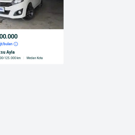
00.000
jt/bulan
tsu Ayla
00-125.000 km
|
Medan Kota