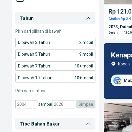
Rp 121.0
Tahun
Cicilan Rp 2.9 
2023, Daiha
Pilih dari pilihan di bawah
Bensin
|
120.0
Dibawah 3 Tahun
2 mobil
Kenap
Dibawah 5 Tahun
9 mobil
Kondisi
Dibawah 7 Tahun
10+ mobil
Dibawah 10 Tahun
10+ mobil
Mob
Pilih dari rentang
sampai
simpan
Tipe Bahan Bakar