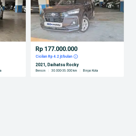
Rp 177.000.000
Cicilan Rp 4.2 jt/bulan
2021, Daihatsu Rocky
a
Bensin
|
30.000-35.000 km
|
Binjai Kota