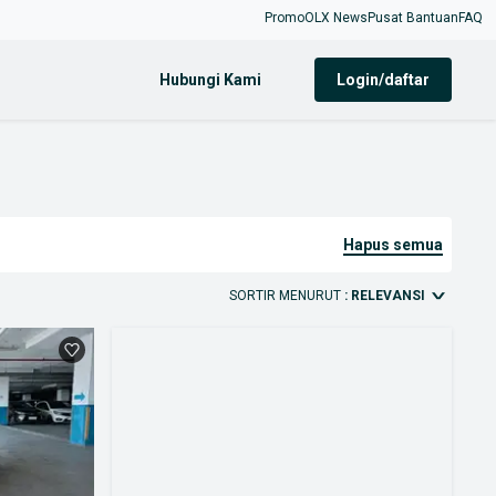
Promo
OLX News
Pusat Bantuan
FAQ
Hubungi Kami
login/daftar
hapus semua
SORTIR MENURUT
: RELEVANSI