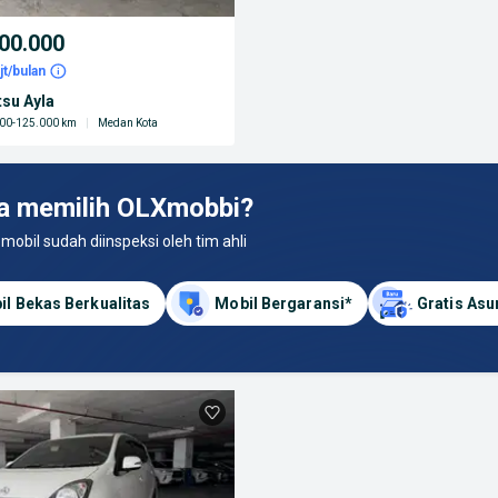
00.000
jt/bulan
tsu Ayla
00-125.000 km
|
Medan Kota
a memilih OLXmobbi?
 mobil sudah diinspeksi oleh tim ahli
il Bekas Berkualitas
Mobil Bergaransi*
Gratis Asu