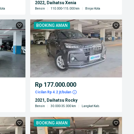
2022, Daihatsu Xenia
Kota
Bensin
|
110.000-115.000 km
|
Binjai Kota
BOOKING AMAN
Rp 177.000.000
Cicilan Rp 4.2 jt/bulan
2021, Daihatsu Rocky
a
Bensin
|
30.000-35.000 km
|
Langkat Kab.
BOOKING AMAN