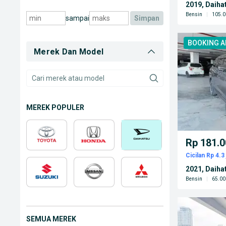
2019, Daiha
Bensin
|
105.0
sampai
simpan
BOOKING 
Merek Dan Model
MEREK POPULER
Rp 181.0
Cicilan Rp 4.3 
2021, Daiha
Bensin
|
65.00
SEMUA MEREK