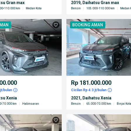
tsu Gran max
2019, Daihatsu Gran max
00-110.000 km
|
Medan Kota
Bensin
|
105.000-110.000 km
|
Medan 
AMAN
BOOKING AMAN
00.000
Rp 181.000.000
jt/bulan
Cicilan Rp 4.3 jt/bulan
tsu Xenia
2021, Daihatsu Xenia
0-70.000 km
|
Habinsaran
Bensin
|
65.000-70.000 km
|
Binjai Kot