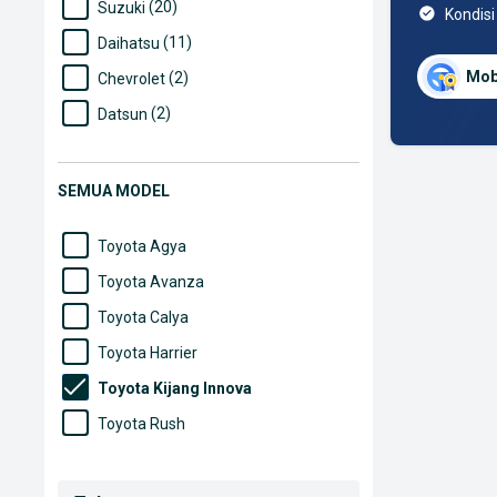
(20)
Suzuki
Kondisi
(11)
Daihatsu
Mob
(2)
Chevrolet
(2)
Datsun
(2)
Mazda
(2)
Mitsubishi
SEMUA MODEL
(2)
Wuling
Toyota Agya
Toyota Avanza
Toyota Calya
Toyota Harrier
Toyota Kijang Innova
Toyota Rush
Toyota Sienta
Toyota Vios