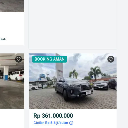
isah
BOOKING AMAN
Rp 361.000.000
Cicilan Rp 8.6 jt/bulan