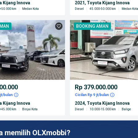
a Kijang Innova
2021, Toyota Kijang Innova
-50.000 km
|
Medan Kota
Diesel
|
45.000-50.000 km
|
Medan Kot
AMAN
BOOKING AMAN
00.000
Rp 379.000.000
jt/bulan
Cicilan Rp 9 jt/bulan
a Kijang Innova
2024, Toyota Kijang Innova
-45.000 km
|
Binjai Kota
Diesel
|
10.000-15.000 km
|
Balige
a memilih OLXmobbi?