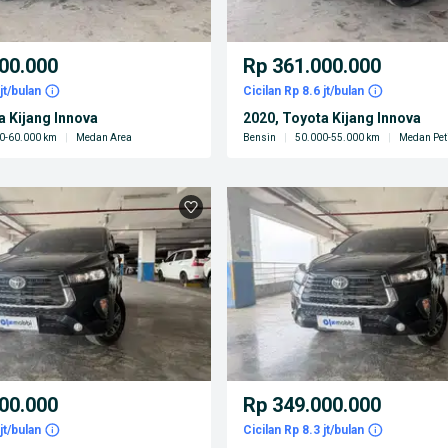
00.000
Rp 361.000.000
jt/bulan
Cicilan Rp 8.6 jt/bulan
a Kijang Innova
2020, Toyota Kijang Innova
0-60.000 km
|
Medan Area
Bensin
|
50.000-55.000 km
|
Medan Pet
00.000
Rp 349.000.000
jt/bulan
Cicilan Rp 8.3 jt/bulan