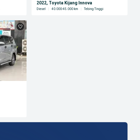
2022, Toyota Kijang Innova
a
Diesel
|
40.000-45.000 km
|
Tebing Tinggi