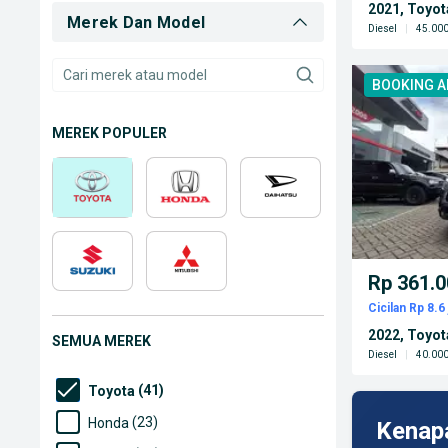
2021, Toyot
Merek Dan Model
Diesel
|
45.000
BOOKING 
MEREK POPULER
Rp 361.0
Cicilan Rp 8.6 
2022, Toyot
SEMUA MEREK
Diesel
|
40.000
(41)
Toyota
(23)
Honda
Kenap