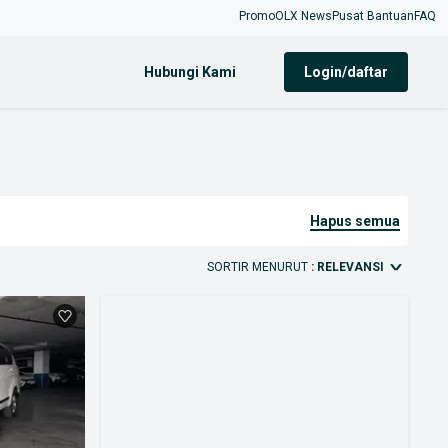
Promo
OLX News
Pusat Bantuan
FAQ
Hubungi Kami
login/daftar
hapus semua
SORTIR MENURUT
: RELEVANSI