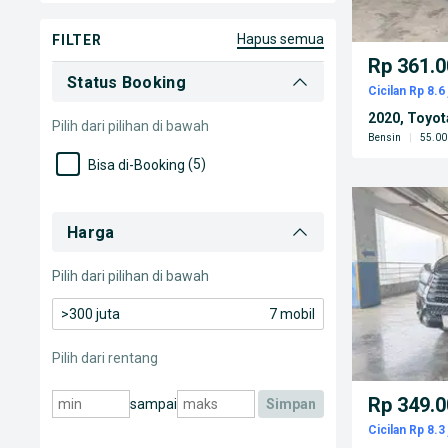
Toba Samosir Kab.
(1)
hapus semua
FILTER
Rp 361.0
Status Booking
Cicilan Rp 8.6 
2020, Toyot
Pilih dari pilihan di bawah
Bensin
|
55.00
(5)
Bisa di-Booking
Harga
Pilih dari pilihan di bawah
>300 juta
7 mobil
Pilih dari rentang
Rp 349.0
sampai
simpan
Cicilan Rp 8.3 