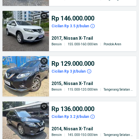
Rp 146.000.000
Cicilan Rp 3.5 jt/bulan
2017, Nissan X-Trail
Bensin
|
155.000-160.000 km
|
Pondok Aren
Rp 129.000.000
Cicilan Rp 3 jt/bulan
2015, Nissan X-Trail
Bensin
|
115.000-120.000 km
|
Tangerang Selatan Kota
Rp 136.000.000
Cicilan Rp 3.2 jt/bulan
2014, Nissan X-Trail
Bensin
|
145.000-150.000 km
|
Tangerang Selatan Kota