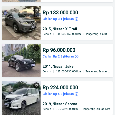
Rp 133.000.000
Cicilan Rp 3.1 jt/bulan
2015, Nissan X-Trail
Bensin
|
145.000-150.000 km
|
Tangerang Selatan Kota
Rp 96.000.000
Cicilan Rp 2.3 jt/bulan
2011, Nissan Juke
Bensin
|
125.000-130.000 km
|
Tangerang Selatan Kota
Rp 224.000.000
Cicilan Rp 5.3 jt/bulan
2019, Nissan Serena
Bensin
|
90.000-95.000 km
|
Tangerang Selatan Kota