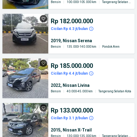
Bensin
|
100.000-105.000 km
|
Tangerang Selatan Kota
Rp 182.000.000
Cicilan Rp 4.3 jt/bulan
2019, Nissan Serena
Bensin
|
135.000-140.000 km
|
Pondok Aren
Rp 185.000.000
Cicilan Rp 4.4 jt/bulan
2022, Nissan Livina
Bensin
|
40.000-45.000 km
|
Tangerang Selatan Kota
Rp 133.000.000
Cicilan Rp 3.1 jt/bulan
2015, Nissan X-Trail
Bensin
|
130.000-135.000 km
|
Tangerang Selatan Kota