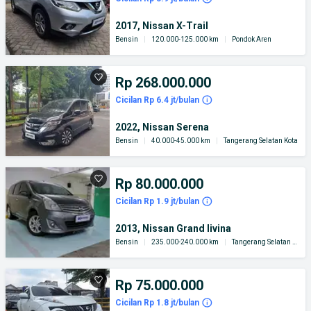
2017, Nissan X-Trail
Bensin
|
120.000-125.000 km
|
Pondok Aren
Rp 268.000.000
Cicilan Rp 6.4 jt/bulan
2022, Nissan Serena
Bensin
|
40.000-45.000 km
|
Tangerang Selatan Kota
Rp 80.000.000
Cicilan Rp 1.9 jt/bulan
2013, Nissan Grand livina
Bensin
|
235.000-240.000 km
|
Tangerang Selatan Kota
Rp 75.000.000
Cicilan Rp 1.8 jt/bulan