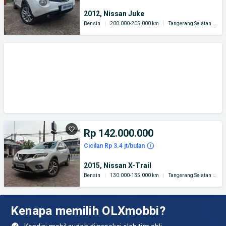
2012, Nissan Juke
Bensin
|
200.000-205.000 km
|
Tangerang Selatan Kota
Rp 142.000.000
Cicilan Rp 3.4 jt/bulan
2015, Nissan X-Trail
Bensin
|
130.000-135.000 km
|
Tangerang Selatan Kota
Kenapa memilih OLXmobbi?