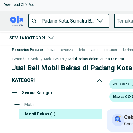
Download OLX App
SEMUA KATEGORI
Pencarian Populer
:
inova
-
avanza
-
brio
-
yaris
-
fortuner
-
karim
Beranda
/
Mobil
/
Mobil Bekas
/
Mobil Bekas dalam Sumatra Barat
Jual Beli Mobil Bekas di Padang Kota
KATEGORI
<1.000 cc
Semua Kategori
Mazda CX-
Mobil
Mobil Bekas
(1)
Cek
Cari