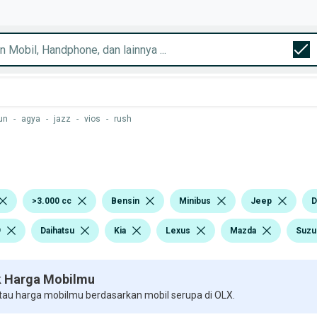
un
-
agya
-
jazz
-
vios
-
rush
>3.000 cc
Bensin
Minibus
Jeep
D
9
Daihatsu
Kia
Lexus
Mazda
Suzu
 Harga Mobilmu
 tau harga mobilmu berdasarkan mobil serupa di OLX.