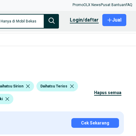
Promo
OLX News
Pusat Bantuan
FAQ
login/daftar
Jual
Hanya di Mobil Bekas
aihatsu Sirion
Daihatsu Terios
hapus semua
ki
Cek Sekarang