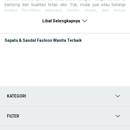
kantong dan kualitas tetap oke. Yuk, mulai jual atau belanja
koleksi favoritmu sekarang simple, stylish, dan sesuai
kepribadianmu!
Lihat Selengkapnya
Kategori Keperluan Fashion Wanita
Lengkapi penampilanmu
dengan berbagai pilihan fashion wanita terbaik di OLX! Dari
dress elegan, atasan kekinian, hijab stylish, tas dan sepatu
Sepatu & Sandal Fashion Wanita Terbaik
kece, hingga aksesori cantik semuanya bisa kamu temukan
di sini. Jelajahi koleksi yang sesuai dengan gaya dan
kebutuhan fashionmu, baik barang baru maupun preloved
berkualitas. Belanja hemat, tampil maksimal semua bisa
dimulai dari OLX!
Kategori Keperluan Fashion Pria
Upgrade gaya harianmu
lewat OLX dengan pilihan fashion pria yang lengkap dan
keren! Mulai dari kaos kasual, kemeja kerja, jaket trendi,
celana jeans, sepatu sneakers, sampai jam tangan dan
aksesori pelengkap lainnya. Temukan barang original dan
KATEGORI
preloved berkualitas sesuai gayamu. Gaya makin maksimal,
dompet tetap aman semua ada di OLX!
FILTER
Bagaimana mencari Fashion Wanita di OLX?