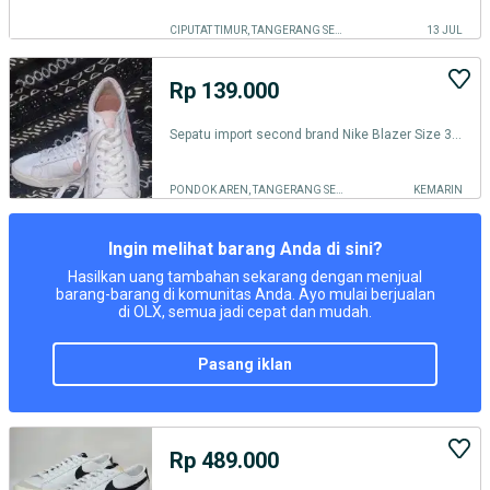
CIPUTAT TIMUR, TANGERANG SELATAN KOTA
13 JUL
Rp 139.000
Sepatu import second brand Nike Blazer Size 37,5 Insole 23,5
PONDOK AREN, TANGERANG SELATAN KOTA
KEMARIN
Ingin melihat barang Anda di sini?
Hasilkan uang tambahan sekarang dengan menjual
barang-barang di komunitas Anda. Ayo mulai berjualan
di OLX, semua jadi cepat dan mudah.
pasang iklan
Rp 489.000