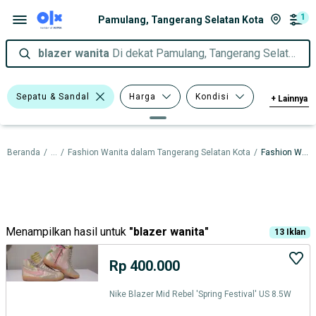
1
Pamulang, Tangerang Selatan Kota
blazer wanita
Di dekat Pamulang, Tangerang Selatan Kota
Sepatu & Sandal
Harga
Kondisi
+
Lainnya
Tipe
Beranda
/
...
/
Fashion Wanita dalam Tangerang Selatan Kota
/
Fashion Wanita dalam Pamulang
Menampilkan hasil untuk
"
blazer wanita
"
13
Iklan
Rp 400.000
Nike Blazer Mid Rebel 'Spring Festival' US 8.5W