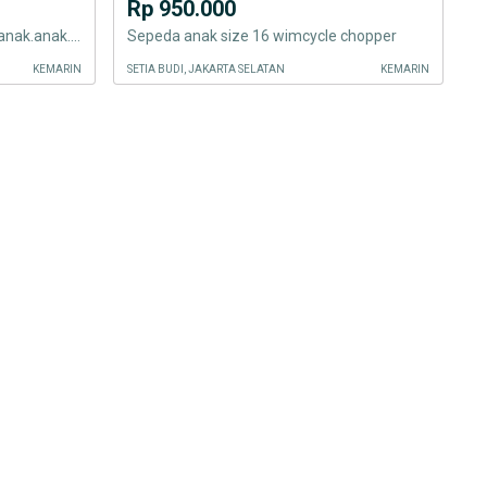
Rp 950.000
BMX. Sepeda. Ukuran. 20.untuk.anak.anak.SD..SMP.
Sepeda anak size 16 wimcycle chopper
KEMARIN
SETIA BUDI, JAKARTA SELATAN
KEMARIN