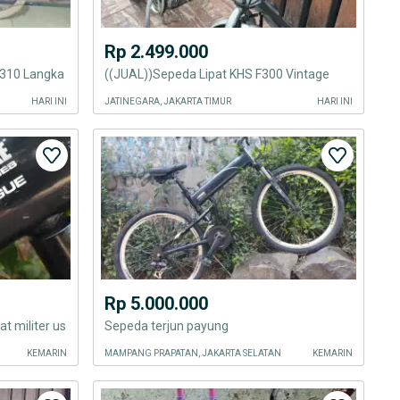
Rp 2.499.000
310 Langka
((JUAL))Sepeda Lipat KHS F300 Vintage
HARI INI
JATINEGARA, JAKARTA TIMUR
HARI INI
Rp 5.000.000
t militer us
Sepeda terjun payung
KEMARIN
MAMPANG PRAPATAN, JAKARTA SELATAN
KEMARIN