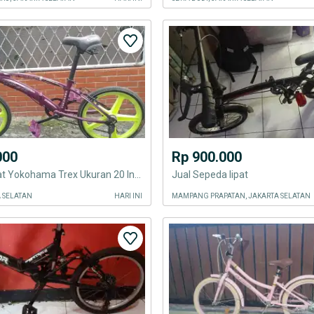
000
Rp 900.000
Sepeda Lipat Yokohama Trex Ukuran 20 Inch Velg Racing
Jual Sepeda lipat
A SELATAN
HARI INI
MAMPANG PRAPATAN, JAKARTA SELATAN