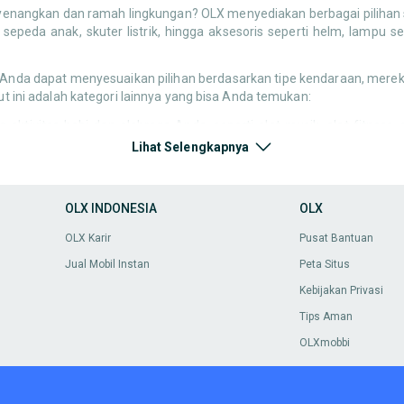
yenangkan dan ramah lingkungan? OLX menyediakan berbagai pilihan 
, sepeda anak, skuter listrik, hingga aksesoris seperti helm, lam
, Anda dapat menyesuaikan pilihan berdasarkan tipe kendaraan, merek, 
kut ini adalah kategori lainnya yang bisa Anda temukan:
tivitas hobi dan olahraga Anda, seperti alat musik, alat fitness,
minatnya.
Lihat Selengkapnya
k di OLX! Mulai dari gitar, keyboard, drum, hingga alat musik tradisio
abel audio. Semua bisa disesuaikan dengan kebutuhan dan budget Anda
lengkapan olahraga dari OLX! Temukan alat gym, matras yoga, raket, 
OLX INDONESIA
OLX
s olahraga dan kenyamanan yang Anda butuhkan
 dan kerajinan tangan seperti alat lukis, benang rajut, clay, dan ba
OLX Karir
Pusat Bantuan
Jual Mobil Instan
Peta Situs
n koleksi buku di OLX! Tersedia buku cetak dan digital berbagai gen
Kebijakan Privasi
hobi terbaik hanya di OLX! Mulai dari action figure, LEGO, diecast mo
Tips Aman
t, DVD, hingga piringan hitam dari berbagai genre musik dan film. Temuk
OLXmobbi
ewan peliharaan pilihan di OLX! Tersedia anjing, kucing, kelinci, ikan h
innya.