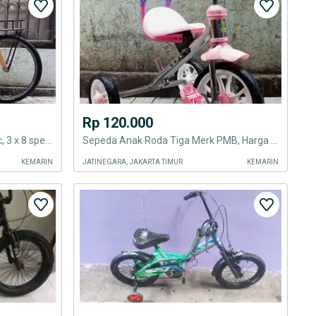
Rp 120.000
Sepeda Kalcer Not Federal 26 inc, 3 x 8 speed aktif.. Lokasi Cipinang
Sepeda Anak Roda Tiga Merk PMB, Harga Pas.. Cipinang
KEMARIN
JATINEGARA, JAKARTA TIMUR
KEMARIN