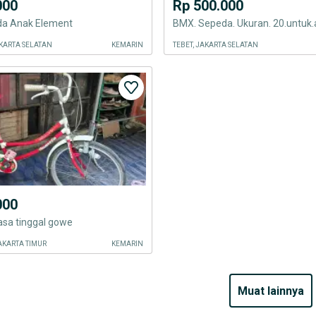
000
Rp 500.000
eda Anak Element
KARTA SELATAN
KEMARIN
TEBET, JAKARTA SELATAN
000
asa tinggal gowe
JAKARTA TIMUR
KEMARIN
muat lainnya