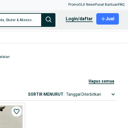
Promo
OLX News
Pusat Bantuan
FAQ
login/daftar
Jual
Hanya di Sepeda, Skuter & Aksesoris
elatan
hapus semua
SORTIR MENURUT
: Tanggal Diterbitkan