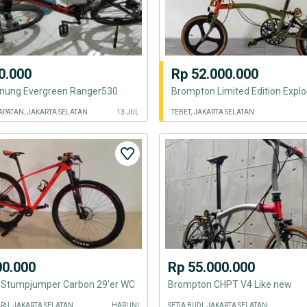
0.000
Rp 52.000.000
nung Evergreen Ranger530
Brompton Limited Edition Explo
PATAN, JAKARTA SELATAN
13 JUL
TEBET, JAKARTA SELATAN
00.000
Rp 55.000.000
d Stumpjumper Carbon 29'er WC
Brompton CHPT V4 Like new
RU, JAKARTA SELATAN
HARI INI
SETIA BUDI, JAKARTA SELATAN