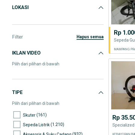
LOKASI
Rp 1.00
Filter
hapus semua
Sepeda Gu
MAMPANG PRA
IKLAN VIDEO
Pilih dari pilihan di bawah
TIPE
Pilih dari pilihan di bawah
(161)
Skuter
Rp 35.5
(1.210)
Sepeda Listrik
Specialize
(932)
Aksesoris & Suku Cadang
KEBAYORAN BA