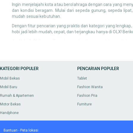
Ingin menjelajahi kota atau berolahraga dengan cara yang men
dan kondisi beragam. Mulai dari sepeda gunung, sepeda lipat
mudah sesuai kebutuhan.
Dengan fitur pencarian yang praktis dan kategori yang lengkap
hobi jadi lebih mudah, cepat, dan terjangkau hanya di OLX! Beri
Hobi & Olahraga:
Temukan perlengkapan untuk mendukung ak
hingga profesional yang ingin tetap aktif dan menyalurkan 
Alat Musik & Aksesoris
: Temukan berbagai pilihan alat musi
aksesoris pelengkap seperti amplifier, efek, stand, dan k
Alat & Pakaian Olahraga
: Jaga kebugaran tubuh dengan per
KATEGORI POPULER
PENCARIAN POPULER
olahraga di rumah maupun luar ruangan. Pilih sesuai jeni
Kesenian & Handicraft
: Temukan berbagai perlengkapan seni
Mobil Bekas
Tablet
yang ingin menyalurkan ide kreatif.
Mobil Baru
Fashion Wanita
Buku Cetak & Digital
: Dukung kecintaan membaca Anda denga
book.
Rumah & Apartemen
Fashion Pria
Koleksi & Mainan Hobi
: Temukan barang koleksi dan mainan 
Motor Bekas
Furniture
maupun penggemar hobi baru
Musik & Film
: Nikmati kembali rilisan fisik seperti CD, kase
Handphone
Hewan Peliharaan & Aksesoris
: Lengkapi hari Anda dengan h
kandang, makanan, mainan, dan perlengkapan perawatan la
Bantuan
-
Peta lokasi