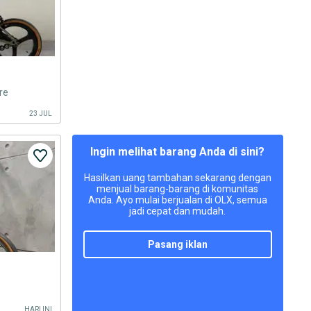
re
23 JUL
Ingin melihat barang Anda di sini?
Hasilkan uang tambahan sekarang dengan
menjual barang-barang di komunitas
Anda. Ayo mulai berjualan di OLX, semua
jadi cepat dan mudah.
pasang iklan
HARI INI