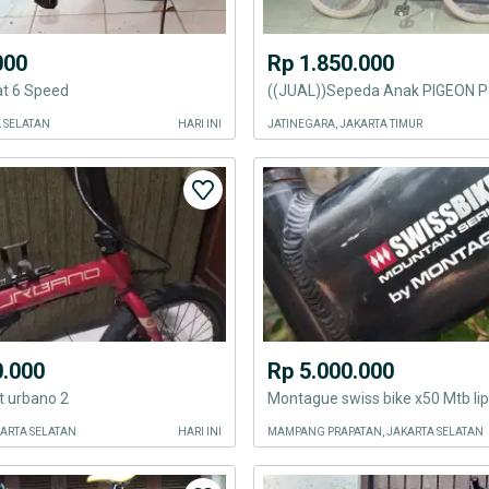
000
Rp 1.850.000
at 6 Speed
((JUAL))Sepeda Anak PIGEON P
A SELATAN
HARI INI
JATINEGARA, JAKARTA TIMUR
0.000
Rp 5.000.000
t urbano 2
Montague swiss bike x50 Mtb lipa
AKARTA SELATAN
HARI INI
MAMPANG PRAPATAN, JAKARTA SELATAN