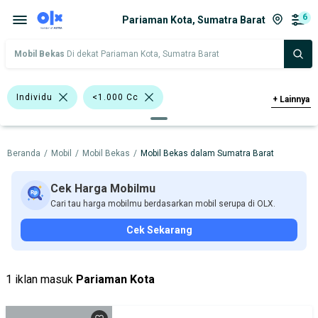
6
Pariaman Kota, Sumatra Barat
Mobil Bekas
Di dekat Pariaman Kota, Sumatra Barat
Individu
<1.000 Cc
+
Lainnya
>1.000 - 1.500 Cc
Hitam
MPV
Beranda
/
Mobil
/
Mobil Bekas
/
Mobil Bekas dalam Sumatra Barat
SUV
Bursa Mobil WTC Mangga Dua
Bursa Mobil Blok M Plaza
Cek Harga Mobilmu
Cari tau harga mobilmu berdasarkan mobil serupa di OLX.
Bursa Blok M Mall
Cek Sekarang
Bursa Taman Palem Cengkareng
Bursa BEZ Paramount Serpong
1 iklan masuk
Pariaman Kota
Daihatsu
Nissan