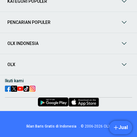
KATEGORI POPULER
prima dan riwayat yang jelas. Mulai dari Honda, Toyota,
Suzuki, hingga Mitsubishi, tersedia berbagai model MPV, SUV,
Sedan, dan lainnya.
PENCARIAN POPULER
Aksesoris Mobil
: Lengkapi tampilan dan fungsionalitas mobil
Anda dengan
aksesoris mobil
terbaik dari OLX! Temukan
beragam pilihan produk berkualitas tinggi, mulai dari
aksesoris interior seperti sarung jok dan karpet, hingga
OLX INDONESIA
aksesoris eksterior seperti
body kit
dan
roof rack
.
Audio Mobil
: Nikmati perjalanan Anda dengan pengalaman
audio terbaik bersama
audio mobil
dari OLX! Tersedia
OLX
berbagai pilihan
head unit
, speaker, amplifier, subwoofer,
hingga instalasi audio profesional. Cocok untuk Anda yang
ingin meningkatkan kualitas suara dalam kabin
mobil
,
Ikuti kami
menjadikan setiap perjalanan lebih menyenangkan.
Spare Part Mobil
: Jaga performa
mobil
Anda dengan
spare
part mobil
original dan berkualitas dari OLX! Temukan
berbagai komponen penting mulai dari filter oli, kampas rem,
busi, hingga komponen mesin lainnya.
Velg dan Ban Mobil
: Tingkatkan keamanan dan penampilan
mobil
Anda dengan pilihan
velg dan ban mobil
terbaik di
Iklan Baris Gratis di Indonesia
.
© 2006-2026
OLX
Jual
OLX! Tersedia berbagai ukuran dan desain velg, serta
beragam jenis ban untuk berbagai kondisi jalan.