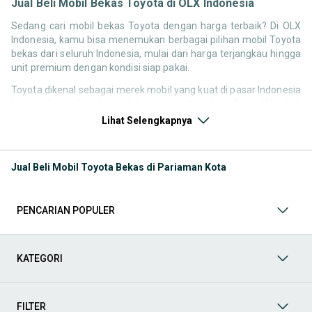
Jual Beli Mobil Bekas Toyota di OLX Indonesia
Sedang cari mobil bekas Toyota dengan harga terbaik? Di OLX
Indonesia, kamu bisa menemukan berbagai pilihan mobil Toyota
bekas dari seluruh Indonesia, mulai dari harga terjangkau hingga
unit premium dengan kondisi siap pakai.
Toyota dikenal sebagai merek mobil yang kuat di pasar Indonesia
karena daya tahan, kemudahan perawatan, dan nilai jual kembali
yang stabil. Itu sebabnya pencarian seperti
mobil bekas Toyota
,
Lihat Selengkapnya
harga Toyota bekas
, atau
Toyota second terbaik
terus tinggi
setiap waktu.
Jual Beli Mobil Toyota Bekas di Pariaman Kota
Melalui halaman ini, kamu bisa langsung membandingkan
berbagai listing mobil Toyota bekas berdasarkan harga, tahun,
lokasi, hingga tipe kendaraan tanpa harus berpindah platform.
PENCARIAN POPULER
Model Mobil Bekas Toyota yang Paling Banyak Dicari
Beberapa model Toyota memiliki demand tinggi di pasar mobil
KATEGORI
bekas karena reputasi dan kebutuhan pengguna di Indonesia.
Kamu bisa langsung cek model berikut sesuai kebutuhan:
FILTER
Mobil keluarga dan harian