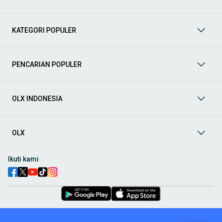
Toyota Avanza
: pilihan utama mobil keluarga, irit, dan mudah
perawatan
KATEGORI POPULER
Toyota Kijang Innova
: kabin lega dan nyaman untuk
perjalanan jauh
Toyota Calya
: mobil LCGC 7 penumpang dengan harga lebih
terjangkau
PENCARIAN POPULER
City car dan penggunaan dalam kota
Toyota Agya
: irit bahan bakar dan cocok untuk mobilitas
OLX INDONESIA
perkotaan
Toyota Yaris
: hatchback dengan desain modern dan handling
nyaman
OLX
SUV dan kendaraan tangguh
Toyota Fortuner
: SUV diesel populer dengan performa kuat
Ikuti kami
Toyota Rush
: SUV kompak untuk kebutuhan keluarga aktif
Toyota Land Cruiser
: SUV premium dengan kemampuan off-
road tinggi
Sedan dan kendaraan bisnis
Toyota Vios
: sedan populer untuk operasional dan