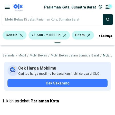
6
Pariaman Kota, Sumatra Barat
Mobil Bekas
Di dekat Pariaman Kota, Sumatra Barat
Bensin
>1.500 - 2.000 Cc
Hitam
+
Lainnya
Sedan
Toyota Altis
Toyota Vios
Beranda
/
Mobil
/
Mobil Bekas
/
Mobil Bekas dalam Sumatra Barat
/
Mobil Bekas dalam Pariaman Kota
Toyota
Harga
Merek Dan Model
Tahun
Cek Harga Mobilmu
Cari tau harga mobilmu berdasarkan mobil serupa di OLX.
Tipe Bodi
Tipe Membership
Cek Sekarang
1 iklan terdekat
Pariaman Kota