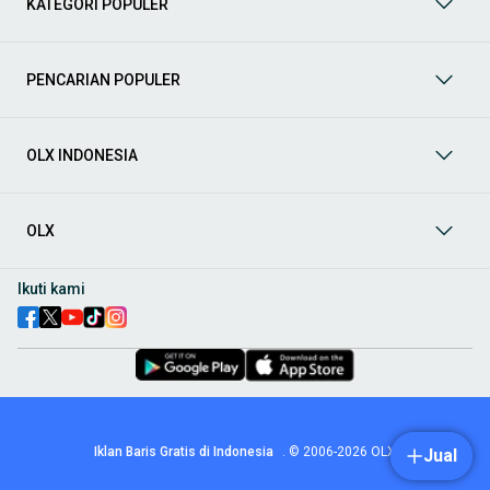
KATEGORI POPULER
prima dan riwayat yang jelas. Mulai dari Honda, Toyota,
Suzuki, hingga Mitsubishi, tersedia berbagai model MPV, SUV,
Sedan, dan lainnya.
PENCARIAN POPULER
Aksesoris Mobil
: Lengkapi tampilan dan fungsionalitas mobil
Anda dengan
aksesoris mobil
terbaik dari OLX! Temukan
beragam pilihan produk berkualitas tinggi, mulai dari
aksesoris interior seperti sarung jok dan karpet, hingga
OLX INDONESIA
aksesoris eksterior seperti
body kit
dan
roof rack
.
Audio Mobil
: Nikmati perjalanan Anda dengan pengalaman
audio terbaik bersama
audio mobil
dari OLX! Tersedia
OLX
berbagai pilihan
head unit
, speaker, amplifier, subwoofer,
hingga instalasi audio profesional. Cocok untuk Anda yang
ingin meningkatkan kualitas suara dalam kabin
mobil
,
Ikuti kami
menjadikan setiap perjalanan lebih menyenangkan.
Spare Part Mobil
: Jaga performa
mobil
Anda dengan
spare
part mobil
original dan berkualitas dari OLX! Temukan
berbagai komponen penting mulai dari filter oli, kampas rem,
busi, hingga komponen mesin lainnya.
Velg dan Ban Mobil
: Tingkatkan keamanan dan penampilan
mobil
Anda dengan pilihan
velg dan ban mobil
terbaik di
Iklan Baris Gratis di Indonesia
.
© 2006-2026
OLX
Jual
OLX! Tersedia berbagai ukuran dan desain velg, serta
beragam jenis ban untuk berbagai kondisi jalan.