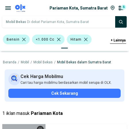
6
Pariaman Kota, Sumatra Barat
Mobil Bekas
Di dekat Pariaman Kota, Sumatra Barat
Bensin
<1.000 Cc
Hitam
+
Lainnya
Bursa Mobil MGK Kemayoran
Beranda
/
Mobil
/
Mobil Bekas
/
Mobil Bekas dalam Sumatra Barat
Bursa Blok M Mall
SUV
Daihatsu
Nissan
Cek Harga Mobilmu
Cari tau harga mobilmu berdasarkan mobil serupa di OLX.
Harga
Merek Dan Model
Tahun
Cek Sekarang
Tipe Bodi
Tipe Membership
1 iklan masuk
Pariaman Kota