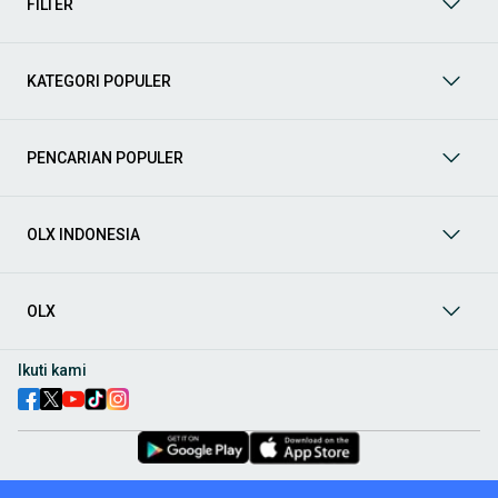
FILTER
prima dan riwayat yang jelas. Mulai dari Honda, Toyota,
Suzuki, hingga Mitsubishi, tersedia berbagai model MPV, SUV,
Sedan, dan lainnya.
KATEGORI POPULER
Aksesoris Mobil
: Lengkapi tampilan dan fungsionalitas mobil
Anda dengan
aksesoris mobil
terbaik dari OLX! Temukan
beragam pilihan produk berkualitas tinggi, mulai dari
aksesoris interior seperti sarung jok dan karpet, hingga
PENCARIAN POPULER
aksesoris eksterior seperti
body kit
dan
roof rack
.
Audio Mobil
: Nikmati perjalanan Anda dengan pengalaman
audio terbaik bersama
audio mobil
dari OLX! Tersedia
OLX INDONESIA
berbagai pilihan
head unit
, speaker, amplifier, subwoofer,
hingga instalasi audio profesional. Cocok untuk Anda yang
ingin meningkatkan kualitas suara dalam kabin
mobil
,
menjadikan setiap perjalanan lebih menyenangkan.
OLX
Spare Part Mobil
: Jaga performa
mobil
Anda dengan
spare
part mobil
original dan berkualitas dari OLX! Temukan
Ikuti kami
berbagai komponen penting mulai dari filter oli, kampas rem,
busi, hingga komponen mesin lainnya.
Velg dan Ban Mobil
: Tingkatkan keamanan dan penampilan
mobil
Anda dengan pilihan
velg dan ban mobil
terbaik di
OLX! Tersedia berbagai ukuran dan desain velg, serta
beragam jenis ban untuk berbagai kondisi jalan.