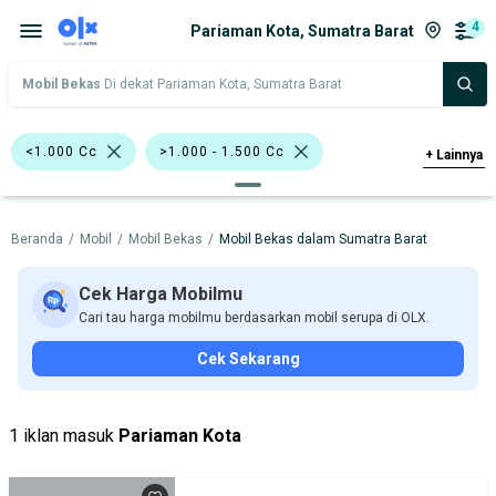
4
Pariaman Kota, Sumatra Barat
Mobil Bekas
Di dekat Pariaman Kota, Sumatra Barat
<1.000 Cc
>1.000 - 1.500 Cc
+
Lainnya
Bursa Mobil Blok M Plaza
Beranda
/
Mobil
/
Mobil Bekas
/
Mobil Bekas dalam Sumatra Barat
Bursa Blok M Mall
Bursa Taman Palem Cengkareng
Cek Harga Mobilmu
Cari tau harga mobilmu berdasarkan mobil serupa di OLX.
Bursa BEZ Paramount Serpong
SUV
Cek Sekarang
Hatchback
Daihatsu
Nissan
Harga
Merek Dan Model
Tahun
1 iklan masuk
Pariaman Kota
Tipe Bodi
Tipe Membership