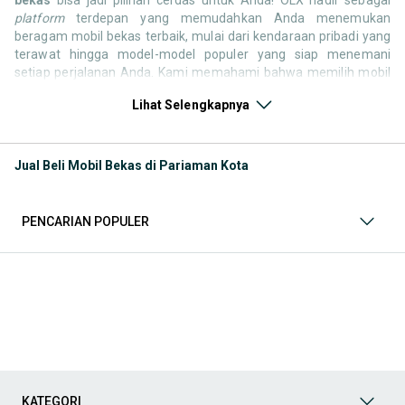
platform
terdepan yang memudahkan Anda menemukan
beragam mobil bekas terbaik, mulai dari kendaraan pribadi yang
terawat hingga model-model populer yang siap menemani
setiap perjalanan Anda. Kami memahami bahwa memilih mobil
bekas butuh kepercayaan, oleh karena itu OLX menyediakan
Lihat Selengkapnya
ribuan daftar dari penjual terpercaya di seluruh Indonesia.
Jelajahi sekarang dan temukan mobil bekas yang paling sesuai
dengan gaya hidup, kebutuhan, dan
budget
Anda!
Jual Beli Mobil Bekas di Pariaman Kota
Memilih
mobil bekas
yang tepat tentu bukan perkara mudah.
Apakah Anda mencari mobil keluarga yang luas, SUV yang
tangguh untuk petualangan, sedan yang elegan untuk tampilan
PENCARIAN POPULER
berkelas, atau mobil kota yang irit dan lincah? Di OLX, Anda akan
menemukan berbagai pilihan mobil bekas dari berbagai merek
dan tipe. Kami hadir untuk memastikan pengalaman jual beli
mobil bekas Anda berjalan lancar, efisien, dan menyenangkan.
Yuk, lihat berbagai penawaran mobil bekas yang bisa
mendukung mobilitas Anda sekarang juga! Berikut adalah
kategori lainnya yang bisa Anda temukan:
Mobil
: Temukan berbagai pilihan mobil berkualitas dan
terpercaya di OLX! Dapatkan penawaran terbaik untuk
berbagai jenis mobil baru maupun bekas dengan kondisi
KATEGORI