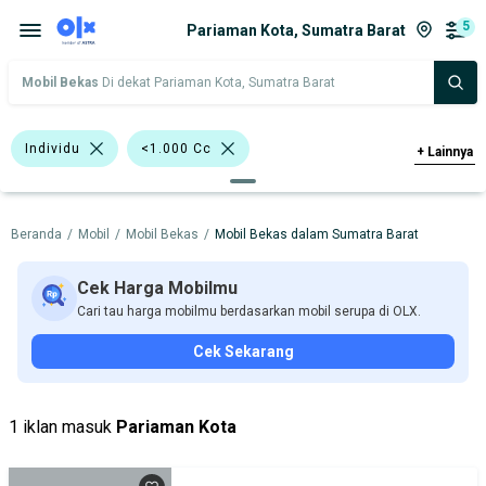
5
Pariaman Kota, Sumatra Barat
Mobil Bekas
Di dekat Pariaman Kota, Sumatra Barat
Individu
<1.000 Cc
+
Lainnya
Bursa Mobil MGK Kemayoran
Beranda
/
Mobil
/
Mobil Bekas
/
Mobil Bekas dalam Sumatra Barat
Bursa Blok M Mall
Hitam
Daihatsu
Nissan
Cek Harga Mobilmu
Cari tau harga mobilmu berdasarkan mobil serupa di OLX.
Harga
Merek Dan Model
Tahun
Cek Sekarang
Tipe Bodi
Tipe Membership
1 iklan masuk
Pariaman Kota