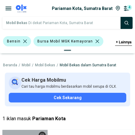
4
Pariaman Kota, Sumatra Barat
Mobil Bekas
Di dekat Pariaman Kota, Sumatra Barat
Bensin
Bursa Mobil MGK Kemayoran
+
Lainnya
Bursa Mobil Bintaro
Beranda
/
Mobil
/
Mobil Bekas
/
Mobil Bekas dalam Sumatra Barat
Bursa Otomotif Sunter
Bursa Blok M Mall
Daihatsu Xenia
Cek Harga Mobilmu
Cari tau harga mobilmu berdasarkan mobil serupa di OLX.
Daihatsu
Hyundai
Nissan
Cek Sekarang
Harga
Merek Dan Model
Tahun
Tipe Bodi
Tipe Membership
1 iklan masuk
Pariaman Kota