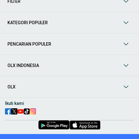
FILTER
prima dan riwayat yang jelas. Mulai dari Honda, Toyota,
Suzuki, hingga Mitsubishi, tersedia berbagai model MPV, SUV,
Sedan, dan lainnya.
KATEGORI POPULER
Aksesoris Mobil
: Lengkapi tampilan dan fungsionalitas mobil
Anda dengan
aksesoris mobil
terbaik dari OLX! Temukan
beragam pilihan produk berkualitas tinggi, mulai dari
aksesoris interior seperti sarung jok dan karpet, hingga
PENCARIAN POPULER
aksesoris eksterior seperti
body kit
dan
roof rack
.
Audio Mobil
: Nikmati perjalanan Anda dengan pengalaman
audio terbaik bersama
audio mobil
dari OLX! Tersedia
OLX INDONESIA
berbagai pilihan
head unit
, speaker, amplifier, subwoofer,
hingga instalasi audio profesional. Cocok untuk Anda yang
ingin meningkatkan kualitas suara dalam kabin
mobil
,
menjadikan setiap perjalanan lebih menyenangkan.
OLX
Spare Part Mobil
: Jaga performa
mobil
Anda dengan
spare
part mobil
original dan berkualitas dari OLX! Temukan
Ikuti kami
berbagai komponen penting mulai dari filter oli, kampas rem,
busi, hingga komponen mesin lainnya.
Velg dan Ban Mobil
: Tingkatkan keamanan dan penampilan
mobil
Anda dengan pilihan
velg dan ban mobil
terbaik di
OLX! Tersedia berbagai ukuran dan desain velg, serta
beragam jenis ban untuk berbagai kondisi jalan.