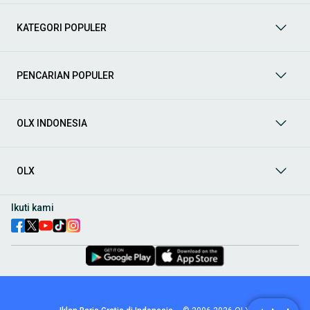
mendukung mobilitas Anda sekarang juga! Berikut adalah
kategori lainnya yang bisa Anda temukan:
KATEGORI POPULER
Mobil
: Temukan berbagai pilihan mobil berkualitas dan
terpercaya di OLX! Dapatkan penawaran terbaik untuk
berbagai jenis mobil baru maupun bekas dengan kondisi
PENCARIAN POPULER
prima dan riwayat yang jelas. Mulai dari Honda, Toyota,
Suzuki, hingga Mitsubishi, tersedia berbagai model MPV, SUV,
Sedan, dan lainnya.
OLX INDONESIA
Aksesoris Mobil
: Lengkapi tampilan dan fungsionalitas mobil
Anda dengan
aksesoris mobil
terbaik dari OLX! Temukan
beragam pilihan produk berkualitas tinggi, mulai dari
aksesoris interior seperti sarung jok dan karpet, hingga
OLX
aksesoris eksterior seperti
body kit
dan
roof rack
.
Audio Mobil
: Nikmati perjalanan Anda dengan pengalaman
Ikuti kami
audio terbaik bersama
audio mobil
dari OLX! Tersedia
berbagai pilihan
head unit
, speaker, amplifier, subwoofer,
hingga instalasi audio profesional. Cocok untuk Anda yang
ingin meningkatkan kualitas suara dalam kabin
mobil
,
menjadikan setiap perjalanan lebih menyenangkan.
Spare Part Mobil
: Jaga performa
mobil
Anda dengan
spare
part mobil
original dan berkualitas dari OLX! Temukan
berbagai komponen penting mulai dari filter oli, kampas rem,