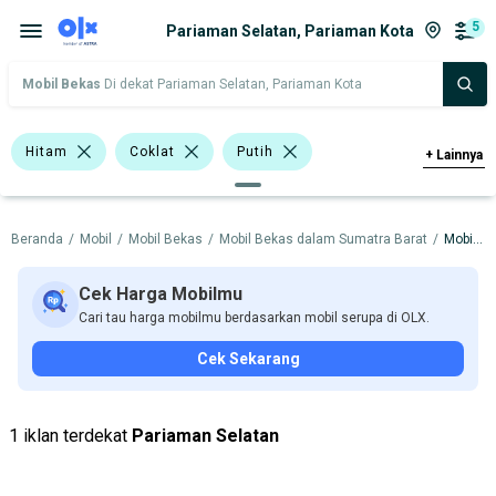
5
Pariaman Selatan, Pariaman Kota
Mobil Bekas
Di dekat Pariaman Selatan, Pariaman Kota
Hitam
Coklat
Putih
+
Lainnya
>1.500 - 2.000 Cc
Minibus
Beranda
/
Mobil
/
Mobil Bekas
/
Mobil Bekas dalam Sumatra Barat
/
Mobil Bekas dalam Pariaman Kota
Double Cabin
Suzuki APV
Suzuki Carry
Hyundai
Isuzu
Cek Harga Mobilmu
Cari tau harga mobilmu berdasarkan mobil serupa di OLX.
Mitsubishi
Suzuki
Cek Sekarang
Harga
Merek Dan Model
Tahun
Tipe Bodi
Tipe Membership
1 iklan terdekat
Pariaman Selatan