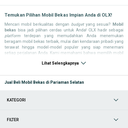
Temukan Pilihan Mobil Bekas Impian Anda di OLX!
Mencari mobil berkualitas dengan
budget
yang sesuai?
Mobil
bekas
bisa jadi pilihan cerdas untuk Anda! OLX hadir sebagai
platform
terdepan yang memudahkan Anda menemukan
beragam mobil bekas terbaik, mulai dari kendaraan pribadi yang
terawat hingga model-model populer yang siap menemani
setiap perjalanan Anda. Kami memahami bahwa memilih mobil
bekas butuh kepercayaan, oleh karena itu OLX menyediakan
Lihat Selengkapnya
ribuan daftar dari penjual terpercaya di seluruh Indonesia.
Jelajahi sekarang dan temukan mobil bekas yang paling sesuai
dengan gaya hidup, kebutuhan, dan
budget
Anda!
Jual Beli Mobil Bekas di Pariaman Selatan
Memilih
mobil bekas
yang tepat tentu bukan perkara mudah.
Apakah Anda mencari mobil keluarga yang luas, SUV yang
tangguh untuk petualangan, sedan yang elegan untuk tampilan
KATEGORI
berkelas, atau mobil kota yang irit dan lincah? Di OLX, Anda akan
menemukan berbagai pilihan mobil bekas dari berbagai merek
dan tipe. Kami hadir untuk memastikan pengalaman jual beli
mobil bekas Anda berjalan lancar, efisien, dan menyenangkan.
FILTER
Yuk, lihat berbagai penawaran mobil bekas yang bisa