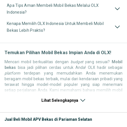
Apa Tips Aman Membeli Mobil Bekas Melalui OLX
Indonesia?
Kenapa Memilih OLX Indonesia Untuk Membeli Mobil
Bekas Lebih Praktis?
Temukan Pilihan Mobil Bekas Impian Anda di OLX!
Mencari mobil berkualitas dengan
budget
yang sesuai?
Mobil
bekas
bisa jadi pilihan cerdas untuk Anda! OLX hadir sebagai
platform
terdepan yang memudahkan Anda menemukan
beragam mobil bekas terbaik, mulai dari kendaraan pribadi yang
terawat hingga model-model populer yang siap menemani
setiap perjalanan Anda. Kami memahami bahwa memilih mobil
bekas butuh kepercayaan, oleh karena itu OLX menyediakan
Lihat Selengkapnya
ribuan daftar dari penjual terpercaya di seluruh Indonesia.
Jelajahi sekarang dan temukan mobil bekas yang paling sesuai
dengan gaya hidup, kebutuhan, dan
budget
Anda!
Jual Beli Mobil APV Bekas di Pariaman Selatan
Memilih
mobil bekas
yang tepat tentu bukan perkara mudah.