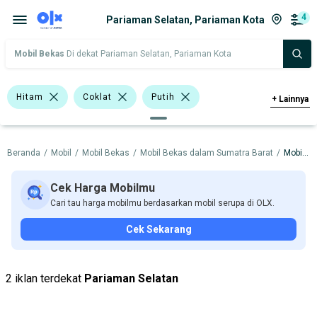
4
Pariaman Selatan, Pariaman Kota
Mobil Bekas
Di dekat Pariaman Selatan, Pariaman Kota
Hitam
Coklat
Putih
+
Lainnya
Minibus
Double Cabin
Beranda
/
Mobil
/
Mobil Bekas
/
Mobil Bekas dalam Sumatra Barat
/
Mobil Bekas dalam Pariaman Kota
Suzuki APV
Honda
Hyundai
Isuzu
Suzuki
Cek Harga Mobilmu
Cari tau harga mobilmu berdasarkan mobil serupa di OLX.
Harga
Merek Dan Model
Tahun
Cek Sekarang
Tipe Bodi
Tipe Membership
2 iklan terdekat
Pariaman Selatan