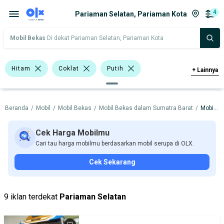
4
Pariaman Selatan, Pariaman Kota
Mobil Bekas
Di dekat Pariaman Selatan, Pariaman Kota
Hitam
Coklat
Putih
+
Lainnya
Minibus
Double Cabin
Beranda
/
Mobil
/
Mobil Bekas
/
Mobil Bekas dalam Sumatra Barat
/
Mobil Bekas dalam Pariaman Kota
Suzuki APV
Suzuki Carry
Hyundai
Isuzu
Suzuki
Cek Harga Mobilmu
Cari tau harga mobilmu berdasarkan mobil serupa di OLX.
Toyota
Cek Sekarang
Harga
Merek Dan Model
Tahun
Tipe Bodi
Tipe Membership
9 iklan terdekat
Pariaman Selatan