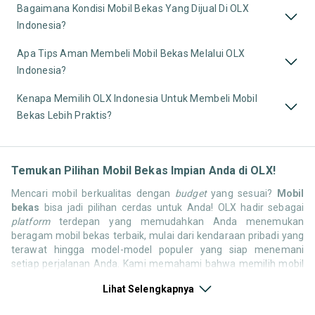
Bagaimana Kondisi Mobil Bekas Yang Dijual Di OLX
Indonesia?
Apa Tips Aman Membeli Mobil Bekas Melalui OLX
Indonesia?
Kenapa Memilih OLX Indonesia Untuk Membeli Mobil
Bekas Lebih Praktis?
Temukan Pilihan Mobil Bekas Impian Anda di OLX!
Mencari mobil berkualitas dengan
budget
yang sesuai?
Mobil
bekas
bisa jadi pilihan cerdas untuk Anda! OLX hadir sebagai
platform
terdepan yang memudahkan Anda menemukan
beragam mobil bekas terbaik, mulai dari kendaraan pribadi yang
terawat hingga model-model populer yang siap menemani
setiap perjalanan Anda. Kami memahami bahwa memilih mobil
bekas butuh kepercayaan, oleh karena itu OLX menyediakan
Lihat Selengkapnya
ribuan daftar dari penjual terpercaya di seluruh Indonesia.
Jelajahi sekarang dan temukan mobil bekas yang paling sesuai