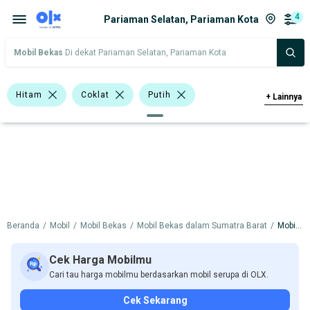
4
Pariaman Selatan, Pariaman Kota
Mobil Bekas
Di dekat Pariaman Selatan, Pariaman Kota
Hitam
Coklat
Putih
+
Lainnya
Minibus
Double Cabin
Mitsubishi Xpander
Suzuki APV
Suzuki Carry
Hyundai
Isuzu
Mitsubishi
Suzuki
Beranda
/
Mobil
/
Mobil Bekas
/
Mobil Bekas dalam Sumatra Barat
/
Mobil Bekas dalam Pariaman Kota
Harga
Merek Dan Model
Tahun
Cek Harga Mobilmu
Tipe Bodi
Tipe Membership
Cari tau harga mobilmu berdasarkan mobil serupa di OLX.
Cek Sekarang