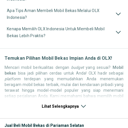
Apa Tips Aman Membeli Mobil Bekas Melalui OLX
Indonesia?
Kenapa Memilih OLX Indonesia Untuk Membeli Mobil
Bekas Lebih Praktis?
Temukan Pilihan Mobil Bekas Impian Anda di OLX!
Mencari mobil berkualitas dengan
budget
yang sesuai?
Mobil
bekas
bisa jadi pilihan cerdas untuk Anda! OLX hadir sebagai
platform
terdepan yang memudahkan Anda menemukan
beragam mobil bekas terbaik, mulai dari kendaraan pribadi yang
terawat hingga model-model populer yang siap menemani
setiap perjalanan Anda. Kami memahami bahwa memilih mobil
bekas butuh kepercayaan, oleh karena itu OLX menyediakan
Lihat Selengkapnya
ribuan daftar dari penjual terpercaya di seluruh Indonesia.
Jelajahi sekarang dan temukan mobil bekas yang paling sesuai
dengan gaya hidup, kebutuhan, dan
budget
Anda!
Jual Beli Mobil Bekas di Pariaman Selatan
Memilih
mobil bekas
yang tepat tentu bukan perkara mudah.