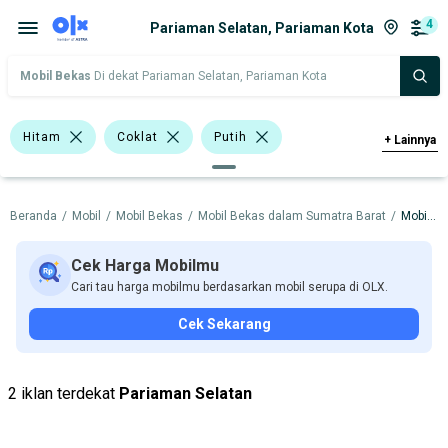
4
Pariaman Selatan, Pariaman Kota
Mobil Bekas
Di dekat Pariaman Selatan, Pariaman Kota
Hitam
Coklat
Putih
+
Lainnya
Minibus
Double Cabin
Beranda
/
Mobil
/
Mobil Bekas
/
Mobil Bekas dalam Sumatra Barat
/
Mobil Bekas dalam Pariaman Kota
Convertible
Suzuki APV
Suzuki Carry
Hyundai
Isuzu
Cek Harga Mobilmu
Cari tau harga mobilmu berdasarkan mobil serupa di OLX.
Mitsubishi
Suzuki
Cek Sekarang
Harga
Merek Dan Model
Tahun
Tipe Bodi
Tipe Membership
2 iklan terdekat
Pariaman Selatan