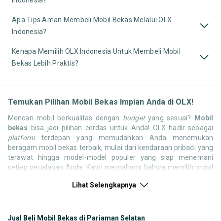
Apa Tips Aman Membeli Mobil Bekas Melalui OLX
Indonesia?
Kenapa Memilih OLX Indonesia Untuk Membeli Mobil
Bekas Lebih Praktis?
Temukan Pilihan Mobil Bekas Impian Anda di OLX!
Mencari mobil berkualitas dengan
budget
yang sesuai?
Mobil
bekas
bisa jadi pilihan cerdas untuk Anda! OLX hadir sebagai
platform
terdepan yang memudahkan Anda menemukan
beragam mobil bekas terbaik, mulai dari kendaraan pribadi yang
terawat hingga model-model populer yang siap menemani
setiap perjalanan Anda. Kami memahami bahwa memilih mobil
bekas butuh kepercayaan, oleh karena itu OLX menyediakan
Lihat Selengkapnya
ribuan daftar dari penjual terpercaya di seluruh Indonesia.
Jelajahi sekarang dan temukan mobil bekas yang paling sesuai
dengan gaya hidup, kebutuhan, dan
budget
Anda!
Jual Beli Mobil Bekas di Pariaman Selatan