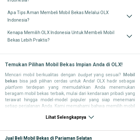
Apa Tips Aman Membeli Mobil Bekas Melalui OLX
Indonesia?
Kenapa Memilih OLX Indonesia Untuk Membeli Mobil
Bekas Lebih Praktis?
Temukan Pilihan Mobil Bekas Impian Anda di OLX!
Mencari mobil berkualitas dengan
budget
yang sesuai?
Mobil
bekas
bisa jadi pilihan cerdas untuk Anda! OLX hadir sebagai
platform
terdepan yang memudahkan Anda menemukan
beragam mobil bekas terbaik, mulai dari kendaraan pribadi yang
terawat hingga model-model populer yang siap menemani
setiap perjalanan Anda. Kami memahami bahwa memilih mobil
bekas butuh kepercayaan, oleh karena itu OLX menyediakan
Lihat Selengkapnya
ribuan daftar dari penjual terpercaya di seluruh Indonesia.
Jelajahi sekarang dan temukan mobil bekas yang paling sesuai
dengan gaya hidup, kebutuhan, dan
budget
Anda!
Jual Beli Mobil Bekas di Pariaman Selatan