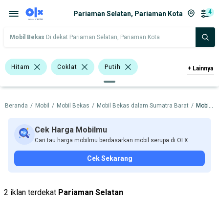
4
Pariaman Selatan, Pariaman Kota
Mobil Bekas
Di dekat Pariaman Selatan, Pariaman Kota
Hitam
Coklat
Putih
+
Lainnya
Hatchback
Minibus
Beranda
/
Mobil
/
Mobil Bekas
/
Mobil Bekas dalam Sumatra Barat
/
Mobil Bekas dalam Pariaman Kota
Double Cabin
Suzuki APV
Suzuki Carry
Hyundai
Isuzu
Cek Harga Mobilmu
Cari tau harga mobilmu berdasarkan mobil serupa di OLX.
Mitsubishi
Suzuki
Cek Sekarang
Harga
Merek Dan Model
Tahun
Tipe Bodi
Tipe Membership
2 iklan terdekat
Pariaman Selatan