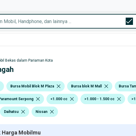
bil Bekas dalam Pariaman Kota
ngah
Bursa Mobil Blok M Plaza
Bursa blok M Mall
Bursa Ta
Paramount Serpong
<1.000 cc
>1.000 - 1.500 cc
>1
Daihatsu
Nissan
 Harga Mobilmu