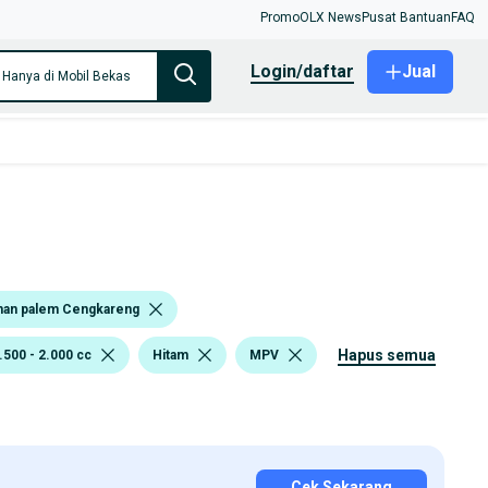
Promo
OLX News
Pusat Bantuan
FAQ
login/daftar
Jual
Hanya di Mobil Bekas
man palem Cengkareng
hapus semua
.500 - 2.000 cc
Hitam
MPV
Cek Sekarang