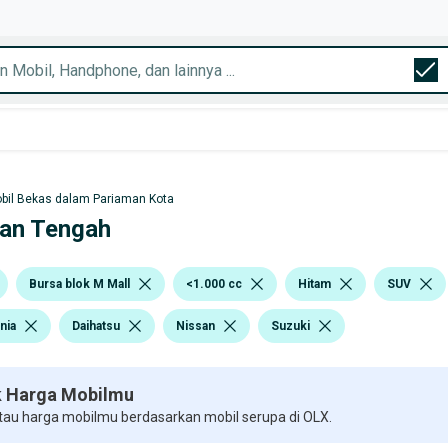
bil Bekas dalam Pariaman Kota
man Tengah
Bursa blok M Mall
<1.000 cc
Hitam
SUV
nia
Daihatsu
Nissan
Suzuki
 Harga Mobilmu
 tau harga mobilmu berdasarkan mobil serupa di OLX.