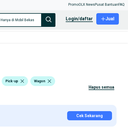
Promo
OLX News
Pusat Bantuan
FAQ
login/daftar
Jual
Hanya di Mobil Bekas
Pick-up
Wagon
hapus semua
Cek Sekarang