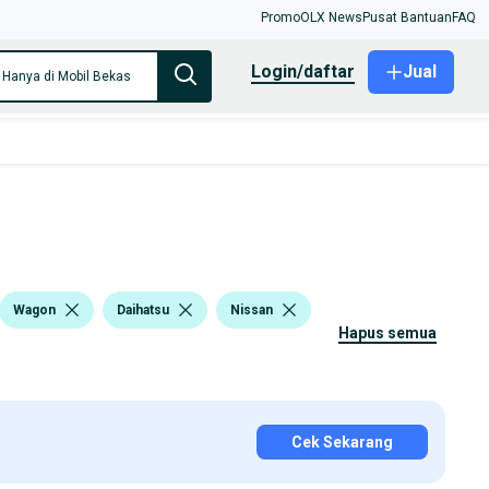
Promo
OLX News
Pusat Bantuan
FAQ
login/daftar
Jual
Hanya di Mobil Bekas
Wagon
Daihatsu
Nissan
hapus semua
Cek Sekarang