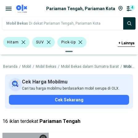
4
Pariaman Tengah, Pariaman Kota
Mobil Bekas
Di dekat Pariaman Tengah, Pariaman Kota
Hitam
SUV
Pick-Up
+
Lainnya
Wagon
Daihatsu Xenia
Beranda
/
Mobil
/
Mobil Bekas
/
Mobil Bekas dalam Sumatra Barat
/
Mobil Bekas dalam Pariaman Kota
Daihatsu
Nissan
Suzuki
Toyota
Cek Harga Mobilmu
Cari tau harga mobilmu berdasarkan mobil serupa di OLX.
Harga
Merek Dan Model
Tahun
Cek Sekarang
Tipe Bodi
Tipe Membership
16 iklan terdekat
Pariaman Tengah