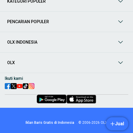
KATEGORI POPULER
prima dan riwayat yang jelas. Mulai dari Honda, Toyota,
Suzuki, hingga Mitsubishi, tersedia berbagai model MPV, SUV,
Sedan, dan lainnya.
PENCARIAN POPULER
Aksesoris Mobil
: Lengkapi tampilan dan fungsionalitas mobil
Anda dengan
aksesoris mobil
terbaik dari OLX! Temukan
beragam pilihan produk berkualitas tinggi, mulai dari
aksesoris interior seperti sarung jok dan karpet, hingga
OLX INDONESIA
aksesoris eksterior seperti
body kit
dan
roof rack
.
Audio Mobil
: Nikmati perjalanan Anda dengan pengalaman
audio terbaik bersama
audio mobil
dari OLX! Tersedia
OLX
berbagai pilihan
head unit
, speaker, amplifier, subwoofer,
hingga instalasi audio profesional. Cocok untuk Anda yang
ingin meningkatkan kualitas suara dalam kabin
mobil
,
Ikuti kami
menjadikan setiap perjalanan lebih menyenangkan.
Spare Part Mobil
: Jaga performa
mobil
Anda dengan
spare
part mobil
original dan berkualitas dari OLX! Temukan
berbagai komponen penting mulai dari filter oli, kampas rem,
busi, hingga komponen mesin lainnya.
Velg dan Ban Mobil
: Tingkatkan keamanan dan penampilan
mobil
Anda dengan pilihan
velg dan ban mobil
terbaik di
Iklan Baris Gratis di Indonesia
.
© 2006-2026
OLX
Jual
OLX! Tersedia berbagai ukuran dan desain velg, serta
beragam jenis ban untuk berbagai kondisi jalan.