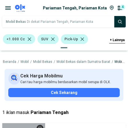
4
Pariaman Tengah, Pariaman Kota
Mobil Bekas
Di dekat Pariaman Tengah, Pariaman Kota
<1.000 Cc
SUV
Pick-Up
+
Lainnya
Wagon
Daihatsu Xenia
Beranda
/
Mobil
/
Mobil Bekas
/
Mobil Bekas dalam Sumatra Barat
/
Mobil Bekas dalam Pariaman Kota
Daihatsu
Nissan
Harga
Merek Dan Model
Tahun
Cek Harga Mobilmu
Cari tau harga mobilmu berdasarkan mobil serupa di OLX.
Tipe Bodi
Tipe Membership
Cek Sekarang
1 iklan masuk
Pariaman Tengah