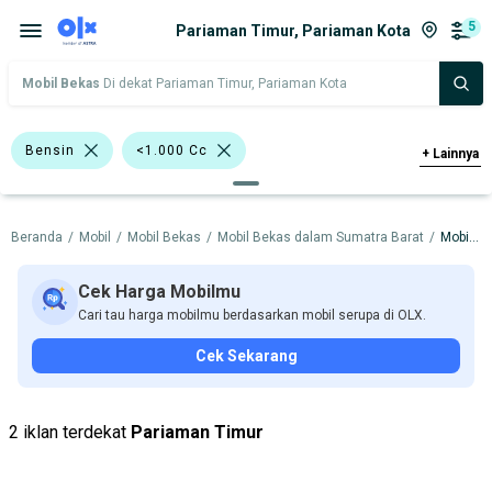
5
Pariaman Timur, Pariaman Kota
Mobil Bekas
Di dekat Pariaman Timur, Pariaman Kota
Bensin
<1.000 Cc
+
Lainnya
>1.000 - 1.500 Cc
Beranda
/
Mobil
/
Mobil Bekas
/
Mobil Bekas dalam Sumatra Barat
/
Mobil Bekas dalam Pariaman Kota
Bursa Mobil Blok M Plaza
Bursa Blok M Mall
Cek Harga Mobilmu
Cari tau harga mobilmu berdasarkan mobil serupa di OLX.
Bursa Taman Palem Cengkareng
Cek Sekarang
Bursa BEZ Paramount Serpong
Hatchback
Mitsubishi
Nissan
2 iklan terdekat
Pariaman Timur
Toyota