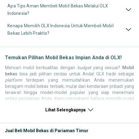
Apa Tips Aman Membeli Mobil Bekas Melalui OLX
Indonesia?
Kenapa Memilih OLX Indonesia Untuk Membeli Mobil
Bekas Lebih Praktis?
Temukan Pilihan Mobil Bekas Impian Anda di OLX!
Mencari mobil berkualitas dengan
budget
yang sesuai?
Mobil
bekas
bisa jadi pilihan cerdas untuk Anda! OLX hadir sebagai
platform
terdepan yang memudahkan Anda menemukan
beragam mobil bekas terbaik, mulai dari kendaraan pribadi yang
terawat hingga model-model populer yang siap menemani
setiap perjalanan Anda. Kami memahami bahwa memilih mobil
bekas butuh kepercayaan, oleh karena itu OLX menyediakan
Lihat Selengkapnya
ribuan daftar dari penjual terpercaya di seluruh Indonesia.
Jelajahi sekarang dan temukan mobil bekas yang paling sesuai
dengan gaya hidup, kebutuhan, dan
budget
Anda!
Jual Beli Mobil Bekas di Pariaman Timur
Memilih
mobil bekas
yang tepat tentu bukan perkara mudah.