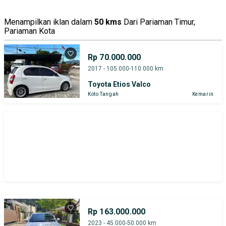
Harga
Merek Dan Model
Tahun
Menampilkan iklan dalam
50 kms
Dari Pariaman Timur,
Pariaman Kota
Tipe Bodi
Tipe Membership
Rp 70.000.000
2017 - 105.000-110.000 km
Toyota Etios Valco
Koto Tangah
Kemarin
Rp 163.000.000
2023 - 45.000-50.000 km