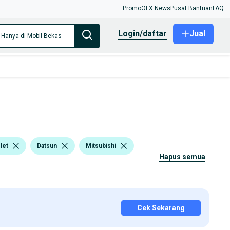
Promo
OLX News
Pusat Bantuan
FAQ
login/daftar
Jual
Hanya di Mobil Bekas
let
Datsun
Mitsubishi
hapus semua
Cek Sekarang