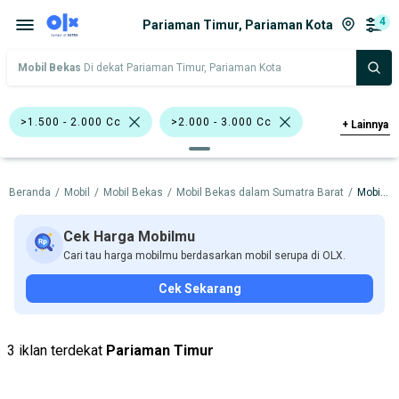
4
Pariaman Timur, Pariaman Kota
Mobil Bekas
Di dekat Pariaman Timur, Pariaman Kota
>1.500 - 2.000 Cc
>2.000 - 3.000 Cc
+
Lainnya
Hatchback
Pick-Up
Beranda
/
Mobil
/
Mobil Bekas
/
Mobil Bekas dalam Sumatra Barat
/
Mobil Bekas dalam Pariaman Kota
Chevrolet Captiva
Nissan Juke
Nissan X-Trail
Chevrolet
Cek Harga Mobilmu
Cari tau harga mobilmu berdasarkan mobil serupa di OLX.
Daihatsu
Datsun
Mitsubishi
Cek Sekarang
Nissan
Suzuki
Toyota
Hino
3 iklan terdekat
Pariaman Timur
Harga
Merek Dan Model
Tahun