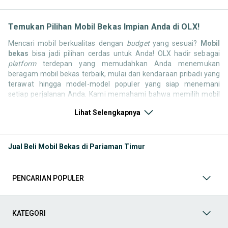
Temukan Pilihan Mobil Bekas Impian Anda di OLX!
Mencari mobil berkualitas dengan
budget
yang sesuai?
Mobil
bekas
bisa jadi pilihan cerdas untuk Anda! OLX hadir sebagai
platform
terdepan yang memudahkan Anda menemukan
beragam mobil bekas terbaik, mulai dari kendaraan pribadi yang
terawat hingga model-model populer yang siap menemani
setiap perjalanan Anda. Kami memahami bahwa memilih mobil
bekas butuh kepercayaan, oleh karena itu OLX menyediakan
Lihat Selengkapnya
ribuan daftar dari penjual terpercaya di seluruh Indonesia.
Jelajahi sekarang dan temukan mobil bekas yang paling sesuai
dengan gaya hidup, kebutuhan, dan
budget
Anda!
Jual Beli Mobil Bekas di Pariaman Timur
Memilih
mobil bekas
yang tepat tentu bukan perkara mudah.
Apakah Anda mencari mobil keluarga yang luas, SUV yang
tangguh untuk petualangan, sedan yang elegan untuk tampilan
PENCARIAN POPULER
berkelas, atau mobil kota yang irit dan lincah? Di OLX, Anda akan
menemukan berbagai pilihan mobil bekas dari berbagai merek
dan tipe. Kami hadir untuk memastikan pengalaman jual beli
mobil bekas Anda berjalan lancar, efisien, dan menyenangkan.
KATEGORI
Yuk, lihat berbagai penawaran mobil bekas yang bisa