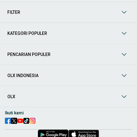
mendukung mobilitas Anda sekarang juga! Berikut adalah
kategori lainnya yang bisa Anda temukan:
FILTER
Mobil
: Temukan berbagai pilihan mobil berkualitas dan
terpercaya di OLX! Dapatkan penawaran terbaik untuk
berbagai jenis mobil baru maupun bekas dengan kondisi
KATEGORI POPULER
prima dan riwayat yang jelas. Mulai dari Honda, Toyota,
Suzuki, hingga Mitsubishi, tersedia berbagai model MPV, SUV,
Sedan, dan lainnya.
PENCARIAN POPULER
Aksesoris Mobil
: Lengkapi tampilan dan fungsionalitas mobil
Anda dengan
aksesoris mobil
terbaik dari OLX! Temukan
beragam pilihan produk berkualitas tinggi, mulai dari
aksesoris interior seperti sarung jok dan karpet, hingga
OLX INDONESIA
aksesoris eksterior seperti
body kit
dan
roof rack
.
Audio Mobil
: Nikmati perjalanan Anda dengan pengalaman
audio terbaik bersama
audio mobil
dari OLX! Tersedia
OLX
berbagai pilihan
head unit
, speaker, amplifier, subwoofer,
hingga instalasi audio profesional. Cocok untuk Anda yang
ingin meningkatkan kualitas suara dalam kabin
mobil
,
Ikuti kami
menjadikan setiap perjalanan lebih menyenangkan.
Spare Part Mobil
: Jaga performa
mobil
Anda dengan
spare
part mobil
original dan berkualitas dari OLX! Temukan
berbagai komponen penting mulai dari filter oli, kampas rem,