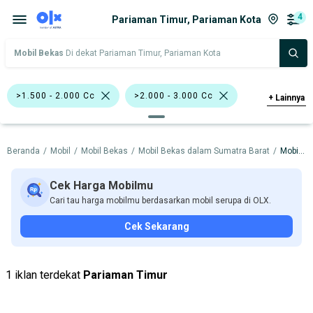
4
Pariaman Timur, Pariaman Kota
Mobil Bekas
Di dekat Pariaman Timur, Pariaman Kota
>1.500 - 2.000 Cc
>2.000 - 3.000 Cc
+
Lainnya
Hatchback
Pick-Up
Beranda
/
Mobil
/
Mobil Bekas
/
Mobil Bekas dalam Sumatra Barat
/
Mobil Bekas dalam Pariaman Kota
Chevrolet Captiva
Nissan Juke
Nissan X-Trail
Toyota Kijang Pick-Up
Cek Harga Mobilmu
Cari tau harga mobilmu berdasarkan mobil serupa di OLX.
Chevrolet
Daihatsu
Datsun
Cek Sekarang
Mitsubishi
Nissan
Suzuki
Toyota
Hino
1 iklan terdekat
Pariaman Timur
Harga
Merek Dan Model
Tahun