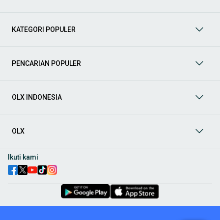
Mobil
: Temukan berbagai pilihan mobil berkualitas dan
terpercaya di OLX! Dapatkan penawaran terbaik untuk
berbagai jenis mobil baru maupun bekas dengan kondisi
KATEGORI POPULER
prima dan riwayat yang jelas. Mulai dari Honda, Toyota,
Suzuki, hingga Mitsubishi, tersedia berbagai model MPV, SUV,
Sedan, dan lainnya.
PENCARIAN POPULER
Aksesoris Mobil
: Lengkapi tampilan dan fungsionalitas mobil
Anda dengan
aksesoris mobil
terbaik dari OLX! Temukan
beragam pilihan produk berkualitas tinggi, mulai dari
aksesoris interior seperti sarung jok dan karpet, hingga
OLX INDONESIA
aksesoris eksterior seperti
body kit
dan
roof rack
.
Audio Mobil
: Nikmati perjalanan Anda dengan pengalaman
audio terbaik bersama
audio mobil
dari OLX! Tersedia
OLX
berbagai pilihan
head unit
, speaker, amplifier, subwoofer,
hingga instalasi audio profesional. Cocok untuk Anda yang
ingin meningkatkan kualitas suara dalam kabin
mobil
,
Ikuti kami
menjadikan setiap perjalanan lebih menyenangkan.
Spare Part Mobil
: Jaga performa
mobil
Anda dengan
spare
part mobil
original dan berkualitas dari OLX! Temukan
berbagai komponen penting mulai dari filter oli, kampas rem,
busi, hingga komponen mesin lainnya.
Velg dan Ban Mobil
: Tingkatkan keamanan dan penampilan