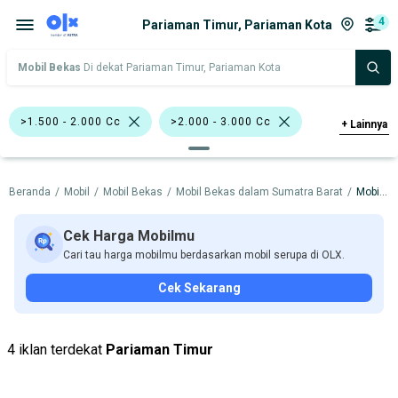
4
Pariaman Timur, Pariaman Kota
Mobil Bekas
Di dekat Pariaman Timur, Pariaman Kota
>1.500 - 2.000 Cc
>2.000 - 3.000 Cc
+
Lainnya
Hatchback
Compact & City Car
Beranda
/
Mobil
/
Mobil Bekas
/
Mobil Bekas dalam Sumatra Barat
/
Mobil Bekas dalam Pariaman Kota
Pick-Up
Chevrolet Captiva
Nissan Juke
Nissan X-Trail
Cek Harga Mobilmu
Cari tau harga mobilmu berdasarkan mobil serupa di OLX.
Chevrolet
Daihatsu
Datsun
Cek Sekarang
Mitsubishi
Nissan
Suzuki
Toyota
Hino
4 iklan terdekat
Pariaman Timur
Harga
Merek Dan Model
Tahun