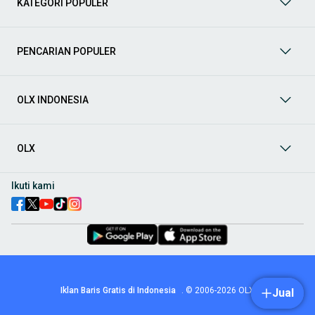
KATEGORI POPULER
prima dan riwayat yang jelas. Mulai dari Honda, Toyota,
Suzuki, hingga Mitsubishi, tersedia berbagai model MPV, SUV,
Sedan, dan lainnya.
PENCARIAN POPULER
Aksesoris Mobil
: Lengkapi tampilan dan fungsionalitas mobil
Anda dengan
aksesoris mobil
terbaik dari OLX! Temukan
beragam pilihan produk berkualitas tinggi, mulai dari
aksesoris interior seperti sarung jok dan karpet, hingga
OLX INDONESIA
aksesoris eksterior seperti
body kit
dan
roof rack
.
Audio Mobil
: Nikmati perjalanan Anda dengan pengalaman
audio terbaik bersama
audio mobil
dari OLX! Tersedia
OLX
berbagai pilihan
head unit
, speaker, amplifier, subwoofer,
hingga instalasi audio profesional. Cocok untuk Anda yang
ingin meningkatkan kualitas suara dalam kabin
mobil
,
Ikuti kami
menjadikan setiap perjalanan lebih menyenangkan.
Spare Part Mobil
: Jaga performa
mobil
Anda dengan
spare
part mobil
original dan berkualitas dari OLX! Temukan
berbagai komponen penting mulai dari filter oli, kampas rem,
busi, hingga komponen mesin lainnya.
Velg dan Ban Mobil
: Tingkatkan keamanan dan penampilan
mobil
Anda dengan pilihan
velg dan ban mobil
terbaik di
Iklan Baris Gratis di Indonesia
.
© 2006-2026
OLX
Jual
OLX! Tersedia berbagai ukuran dan desain velg, serta
beragam jenis ban untuk berbagai kondisi jalan.