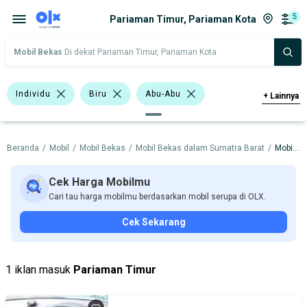
5
Pariaman Timur, Pariaman Kota
Mobil Bekas
Di dekat Pariaman Timur, Pariaman Kota
Individu
Biru
Abu-Abu
+
Lainnya
Hijau
Hatchback
Sedan
Beranda
/
Mobil
/
Mobil Bekas
/
Mobil Bekas dalam Sumatra Barat
/
Mobil Bekas dalam Pariaman Kota
Honda Brio Satya
BMW
Datsun
Honda
Hyundai
Nissan
Cek Harga Mobilmu
Cari tau harga mobilmu berdasarkan mobil serupa di OLX.
Harga
Merek Dan Model
Tahun
Cek Sekarang
Tipe Bodi
Tipe Membership
1 iklan masuk
Pariaman Timur